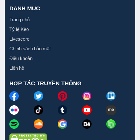
DANH MỤC
Trang chủ
Tỷ lệ Kèo
Livescore
Chính sách bảo mật
Điều khoản
Liên hệ
HỢP TÁC TRUYỀN THÔNG