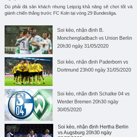
Dù phải đá sân khách nhưng Leipzig khả năng sẽ chơi tốt và
giành chiến thắng trước FC Koln tại vòng 29 Bundesliga.
Soi kèo, nhận định B.
Monchengladbach vs Union Berlin
20h30 ngày 31/05/2020
Soi kèo, nhận định Paderborn vs
Dortmund 23h00 ngày 31/05/2020
Soi kèo, nhận định Schalke 04 vs
Werder Bremen 20h30 ngày
30/05/2020
Soi kèo, nhận định Hertha Berlin
vs Augsburg 20h30 ngày