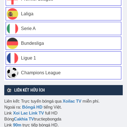
Kèo bóng đá Đức
cũng như những tin tức thể thao liên quan
đến giải đấu bóng đá này được cập nhật liên tục tại soikeotv.
Laliga
Muốn tìm hiểu và tra cứu thêm thông tin liên quan đến giải
đấu bóng đá này, quý độc giả và dân chơi chuyên nghiệp hãy
Serie A
truy cập thường xuyên nhé!
Bundesliga
Ligue 1
Champions League
LIÊN KẾT HỮU ÍCH
Liên kết: Trực tuyến bóngá qua
Xoilac TV
miễn phí.
Ngoài ra:
Bóngá HD
tiếng Việt.
Link
Xoi Lac Link TV
full HD
Bóng
Cakhia TV
tructiepbongda
Link
90m
trực tiếp bóngá HD.