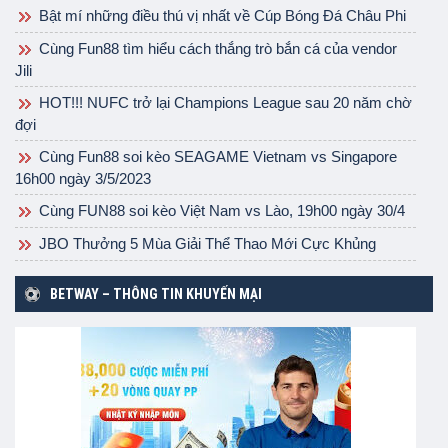
kèo Bundesliga
Bật mí những điều thú vị nhất về Cúp Bóng Đá Châu Phi
Tham gia đặt cược,
soi kèo bóng đá Đức tối nay
sớm giành
Cùng Fun88 tìm hiểu cách thắng trò bắn cá của vendor
được chiến thắng từ các nhà cái uy tín, mỗi một người chơi
Jili
cần phải hội tụ đầy đủ nhiều yếu tố khác nhau. Tuy nhiên,
HOT!!! NUFC trở lại Champions League sau 20 năm chờ
trước khi chọn
tỷ lệ kèo
cá độ trong giải đấu bóng đá này,
đợi
dân chơi cá độ cần phải lưu ý một số vấn đề cơ bản như sau:
Cùng Fun88 soi kèo SEAGAME Vietnam vs Singapore
16h00 ngày 3/5/2023
Cùng FUN88 soi kèo Việt Nam vs Lào, 19h00 ngày 30/4
JBO Thưởng 5 Mùa Giải Thể Thao Mới Cực Khủng
BETWAY – THÔNG TIN KHUYẾN MẠI
Một số lưu ý khi đặt cược kèo Bundesliga
Soi kèo cá cược bóng đá Đức dựa vào