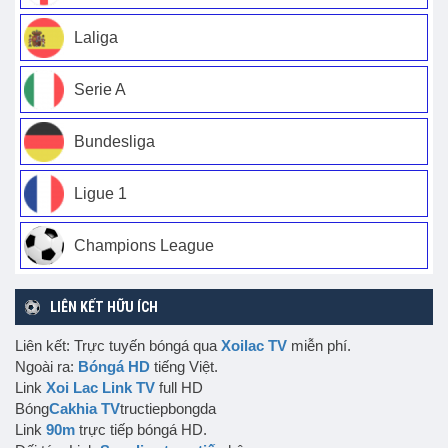
Laliga
Serie A
Bundesliga
Ligue 1
Champions League
LIÊN KẾT HỮU ÍCH
Liên kết: Trực tuyến bóngá qua
Xoilac TV
miễn phí.
Ngoài ra:
Bóngá HD
tiếng Việt.
Link
Xoi Lac Link TV
full HD
Bóng
Cakhia TV
tructiepbongda
Link
90m
trực tiếp bóngá HD.