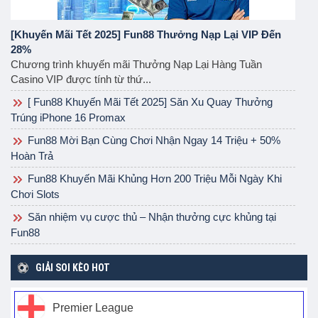
[Khuyến Mãi Tết 2025] Fun88 Thưởng Nạp Lại VIP Đến
28%
Chương trình khuyến mãi Thưởng Nạp Lại Hàng Tuần
Casino VIP được tính từ thứ...
[ Fun88 Khuyến Mãi Tết 2025] Săn Xu Quay Thưởng
Trúng iPhone 16 Promax
Fun88 Mời Bạn Cùng Chơi Nhận Ngay 14 Triệu + 50%
Hoàn Trả
Fun88 Khuyến Mãi Khủng Hơn 200 Triệu Mỗi Ngày Khi
Chơi Slots
Săn nhiệm vụ cược thủ – Nhận thưởng cực khủng tại
Fun88
GIẢI SOI KÈO HOT
Premier League