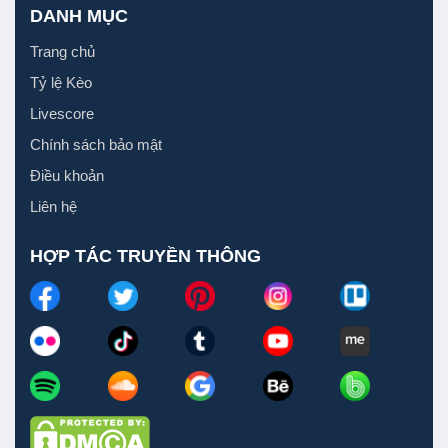
DANH MỤC
Trang chủ
Tỷ lệ Kèo
Livescore
Chính sách bảo mật
Điều khoản
Liên hệ
HỢP TÁC TRUYỀN THÔNG