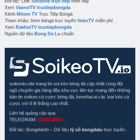
Đối tác: Link
Socolive trực tiếp
hôm nay
Xem
VaoroiTV tructiepbongda
Kênh
Mitom TV
Trực Tiếp Bóngá
Tham khảo: Xem bóngá trực tuyến
VeboTV
miễn phí
Xem
RakhoiTV tructiepbongda
Nguồn dữ liệu
Bong Da Lu
chuẩn
soikeotv.site
trang tin soi kèo bóng đá cập nhật cùng đội
ngũ chuyên gia hàng đầu khu vực liên tục mang đến những
bản tin soikeo cá cược bóng đá, keonhacai các loại kèo cá
cược với tỉ lệ thắng cao nhất.
Liên hệ quảng cáo qua
TELEGRAM:
@ads365s
Đối tác: Bongdainfo – Dữ liệu
tỷ số bongdalu
trực tuyến.