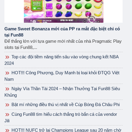
Game Sweet Bonanza mới của PP ra mắt đặc biệt chỉ có
tại Fun88
Để thắng lớn với tựa game mới nhất của nhà Pragmatic Play
slots tại Fun88,...
Top các đội tiềm năng tiến sâu vào vòng chung kết NBA
2024
HOT!!! Công Phượng, Duy Mạnh bị loại khỏi ĐTQG Việt
Nam
Ngày Vía Thần Tài 2024 – Nhận Thưởng Tại Fun88 Siêu
Khủng
Bật mí những điều thú vị nhất về Cúp Bóng Đá Châu Phi
Cùng Fun88 tìm hiểu cách thắng trò bắn cá của vendor
Jili
HOT!!! NUFC trở lại Champions League sau 20 năm chờ