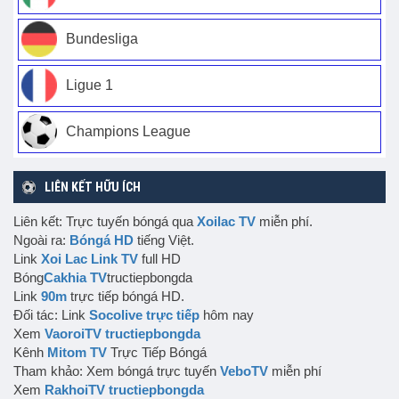
Bundesliga
Ligue 1
Champions League
LIÊN KẾT HỮU ÍCH
Liên kết: Trực tuyến bóngá qua
Xoilac TV
miễn phí.
Ngoài ra:
Bóngá HD
tiếng Việt.
Link
Xoi Lac Link TV
full HD
Bóng
Cakhia TV
tructiepbongda
Link
90m
trực tiếp bóngá HD.
Đối tác: Link
Socolive trực tiếp
hôm nay
Xem
VaoroiTV tructiepbongda
Kênh
Mitom TV
Trực Tiếp Bóngá
Tham khảo: Xem bóngá trực tuyến
VeboTV
miễn phí
Xem
RakhoiTV tructiepbongda