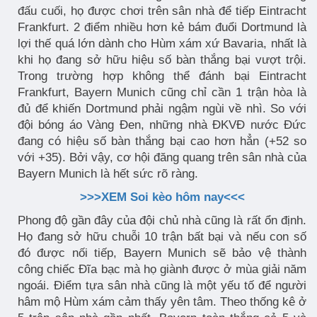
đấu cuối, họ được chơi trên sân nhà để tiếp Eintracht
Frankfurt. 2 điểm nhiều hơn kẻ bám đuổi Dortmund là
lợi thế quá lớn dành cho Hùm xám xứ Bavaria, nhất là
khi họ đang sở hữu hiệu số bàn thắng bại vượt trội.
Trong trường hợp không thể đánh bại Eintracht
Frankfurt, Bayern Munich cũng chỉ cần 1 trận hòa là
đủ để khiến Dortmund phải ngậm ngùi về nhì. So với
đội bóng áo Vàng Đen, những nhà ĐKVĐ nước Đức
đang có hiệu số bàn thắng bại cao hơn hẳn (+52 so
với +35). Bởi vậy, cơ hội đăng quang trên sân nhà của
Bayern Munich là hết sức rõ ràng.
>>>XEM Soi kèo hôm nay<<<
Phong độ gần đây của đội chủ nhà cũng là rất ổn định.
Họ đang sở hữu chuỗi 10 trận bất bại và nếu con số
đó được nối tiếp, Bayern Munich sẽ bảo vệ thành
công chiếc Đĩa bạc mà họ giành được ở mùa giải năm
ngoái. Điểm tựa sân nhà cũng là một yếu tố để người
hâm mộ Hùm xám cảm thấy yên tâm. Theo thống kê ở