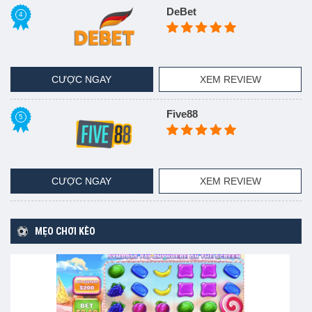
DeBet
CƯỢC NGAY
XEM REVIEW
Five88
CƯỢC NGAY
XEM REVIEW
MẸO CHƠI KÈO