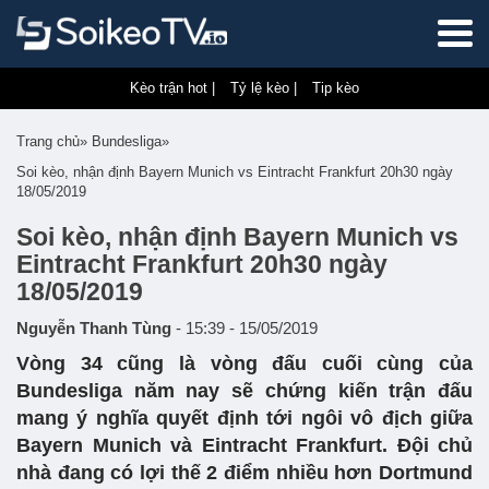
Kèo trận hot |
Tỷ lệ kèo |
Tip kèo
Trang chủ
»
Bundesliga
»
Soi kèo, nhận định Bayern Munich vs Eintracht Frankfurt 20h30 ngày
18/05/2019
Soi kèo, nhận định Bayern Munich vs
Eintracht Frankfurt 20h30 ngày
18/05/2019
Nguyễn Thanh Tùng
-
15:39 - 15/05/2019
Vòng 34 cũng là vòng đấu cuối cùng của
Bundesliga năm nay sẽ chứng kiến trận đấu
mang ý nghĩa quyết định tới ngôi vô địch giữa
Bayern Munich và Eintracht Frankfurt. Đội chủ
nhà đang có lợi thế 2 điểm nhiều hơn Dortmund