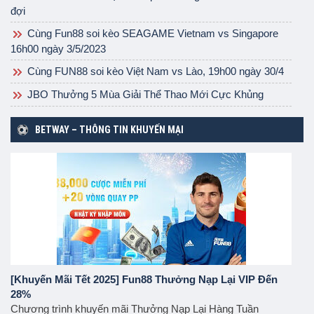
đợi
Cùng Fun88 soi kèo SEAGAME Vietnam vs Singapore
16h00 ngày 3/5/2023
Cùng FUN88 soi kèo Việt Nam vs Lào, 19h00 ngày 30/4
JBO Thưởng 5 Mùa Giải Thể Thao Mới Cực Khủng
BETWAY – THÔNG TIN KHUYẾN MẠI
[Khuyến Mãi Tết 2025] Fun88 Thưởng Nạp Lại VIP Đến
28%
Chương trình khuyến mãi Thưởng Nạp Lại Hàng Tuần