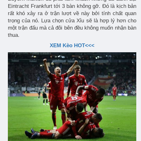
Eintracht Frankfurt tới 3 bàn không gỡ. Đó là kịch bản
rất khó xảy ra ở trận lượt về này bởi tính chất quan
trọng của nó. Lựa chọn cửa Xỉu sẽ là hợp lý hơn cho
một trận đấu mà cả đôi bên đều không muốn nhận bàn
thua.
XEM Kèo HOT<<<