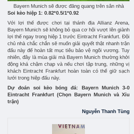
Bayern Munich sẽ được đăng quang trên sân nhà
Soi kèo hiệp 1: 0.82*0.5/1*0.92
Với lợi thế được chơi tại thánh địa Allianz Arena,
Bayern Munich sẽ không bỏ qua cơ hội vượt lên giành
lợi thế ngay trong hiệp 1 trước Eintracht Frankfurt. Đội
chủ nhà chắc chắn sẽ muốn giải quyết thật nhanh trận
đấu này để hoàn tất mục tiêu bảo vệ ngôi vương. Tuy
nhiên, đây là mùa giải mà Bayern Munich thường khởi
động khá chậm chạp và nếu chơi tập trung, những vị
khách Eintracht Frankfurt hoàn toàn có thể giữ sạch
lưới trong hiệp đấu này.
Dự đoán
soi kèo bóng đá: Bayern Munich 3-0
Eintracht Frankfurt
(Chọn
Bayern Munich
và Xỉu
trận)
Nguyễn Thanh Tùng