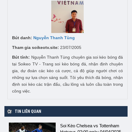
Bút danh:
Nguyễn Thanh Tùng
Tham gia soikeotv.site:
23/07/2005
Bút tính:
Nguyễn Thanh Tùng chuyên gia soi kèo bóng đá
tại Soikeo TV - Trang soi kèo bóng đá, nhận định chuyên
gia, dự đoán các kèo cá cược, cá độ giúp người chơi có
những sự lựa chọn sáng suốt. Tôi yêu thích đá bóng, nhận
định soi kèo các trận đấu, cầu lông và luôn cầu toàn trong
công việc.
TIN LIÊN QUAN
Soi Kèo Chelsea vs Tottenham
Hotspur, 02:00 ngày 04/04/2025