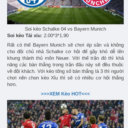
Soi kèo Schalke 04 vs Bayern Munich
Soi kèo Tài xỉu:
2.00*3*1.90
Rất có thể Bayern Munich sẽ chơi ép sân và không
cho đội chủ nhà Schalke cơ hội để gây khó dễ lên
khung thành thủ môn Neuer. Với thế trận đó thì khả
năng các bàn thắng trong trận đấu này sẽ đều thuộc
về đội khách. Với kèo tổng số bàn thắng là 3 thì người
chơi nên chọn kèo Xỉu thì sẽ có nhiều cơ hội thắng
hơn.
>>>XEM Kèo HOT<<<