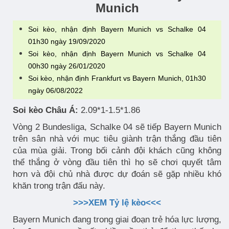
Munich
Soi kèo, nhận định Bayern Munich vs Schalke 04
01h30 ngày 19/09/2020
Soi kèo, nhận định Bayern Munich vs Schalke 04
00h30 ngày 26/01/2020
Soi kèo, nhận định Frankfurt vs Bayern Munich, 01h30
ngày 06/08/2022
Soi kèo Châu Á:
2.09*1-1.5*1.86
Vòng 2 Bundesliga, Schalke 04 sẽ tiếp Bayern Munich
trên sân nhà với mục tiêu giành trận thắng đầu tiên
của mùa giải. Trong bối cảnh đội khách cũng không
thể thắng ở vòng đầu tiên thì họ sẽ chơi quyết tâm
hơn và đội chủ nhà được dự đoán sẽ gặp nhiều khó
khăn trong trận đấu này.
>>>XEM Tỷ lệ kèo<<<
Bayern Munich đang trong giai đoạn trẻ hóa lực lượng,