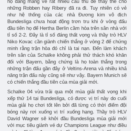
họ đang mang về rất nhiều cầu thủ để thay thế cho
những Robben hay Ribery đã ra đi. Tuy nhiên có vẻ
như hệ thống của các nhà Đương kim vô địch
Bundesliga chưa hoạt động trơn tru khi ở vòng đấu
đầu tiên họ để Hertha Berlin cầm hòa trên sân nhà với
tỉ số 2-2. Đây là tỉ số đáng thất vọng và thầy trò HLV
Niko Kovac cần giành chiến thắng ở vòng 2 để chứng
minh rằng trận hòa đó chỉ là tai nạn. Đến làm khách
trên sân của Schalke không phải thử thách khó khăn
đối với Bayern, bằng chứng là họ toàn thắng trong
những trận đấu gần đây ở Veltins-Arena và nhiều khả
năng trận đấu này cũng sẽ như vậy. Bayern Munich sẽ
có chiến thắng đầu tiên của mùa giải mới.
Schalke 04 vừa trải qua một mùa giải thất vọng khi
xếp thứ 14 tại Bundesliga, có được vị trí này do cuối
mùa giải họ chơi tốt lên bởi đã từng có thời điểm đội
bóng này rơi xuống vị trí xuống hạng. Thầy trò HLV
David Wagner sẽ khởi đầu Bundesliga mùa giải mới
với mục tiêu giành vé dự Champions League như điều