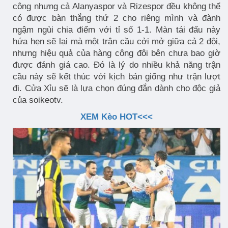
công nhưng cả Alanyaspor và Rizespor đều không thể
có được bàn thắng thứ 2 cho riêng mình và đành
ngậm ngùi chia điểm với tỉ số 1-1. Màn tái đấu này
hứa hẹn sẽ lại mà một trận cầu cởi mở giữa cả 2 đội,
nhưng hiệu quả của hàng công đôi bên chưa bao giờ
được đánh giá cao. Đó là lý do nhiều khả năng trận
cầu này sẽ kết thúc với kịch bản giống như trận lượt
đi. Cửa Xỉu sẽ là lựa chọn đúng đắn dành cho độc giả
của soikeotv.
XEM Kèo HOT<<<