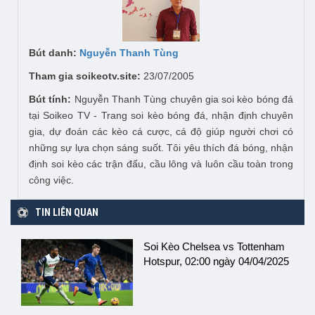
Bút danh:
Nguyễn Thanh Tùng
Tham gia soikeotv.site:
23/07/2005
Bút tính:
Nguyễn Thanh Tùng chuyên gia soi kèo bóng đá
tại Soikeo TV - Trang soi kèo bóng đá, nhận định chuyên
gia, dự đoán các kèo cá cược, cá độ giúp người chơi có
những sự lựa chọn sáng suốt. Tôi yêu thích đá bóng, nhận
định soi kèo các trận đấu, cầu lông và luôn cầu toàn trong
công việc.
TIN LIÊN QUAN
Soi Kèo Chelsea vs Tottenham
Hotspur, 02:00 ngày 04/04/2025