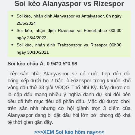
Soi kèo Alanyaspor vs Rizespor
Soi kèo, nhận định Alanyaspor vs Antalyaspor, 0h ngày
25/5/2024
Soi kèo, nhận định Rizespor vs Fenerbahce 00h30
ngày 23/4/2022
Soi kèo, nhận định Trabzonspor vs Rizespor 00h00
ngày 30/10/2021
Soi kèo châu Á: 0.94*0.5*0.98
Trên sân nhà, Alanyaspor sẽ có cuộc tiếp đón đội
bóng xếp dưới họ 2 bậc là Rizespor trong khuôn khổ
vòng đấu thứ 33 giải VĐQG Thổ Nhĩ Kỳ. Đây được coi
là cặp đấu mang nhiều ý nghĩa danh dự khi đôi bên
đều đã hết mục tiêu để phấn đấu. Mặc dù được chơi
trên sân nhà nhưng cơ hội giành trọn 3 điểm của
Alanyaspor đang bị đặt dấu hỏi lớn bởi phong độ khá
tệ thời gian gần đây.
>>>XEM Soi kèo hôm nay<<<