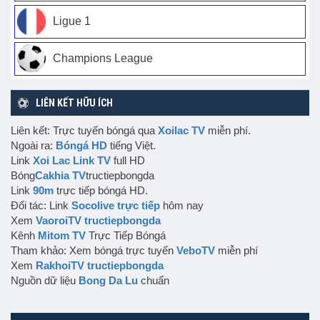
Ligue 1
Champions League
LIÊN KẾT HỮU ÍCH
Liên kết: Trực tuyến bóngá qua
Xoilac TV
miễn phí.
Ngoài ra:
Bóngá HD
tiếng Việt.
Link
Xoi Lac Link TV
full HD
Bóng
Cakhia TV
tructiepbongda
Link
90m
trực tiếp bóngá HD.
Đối tác: Link
Socolive trực tiếp
hôm nay
Xem
VaoroiTV tructiepbongda
Kênh
Mitom TV
Trực Tiếp Bóngá
Tham khảo: Xem bóngá trực tuyến
VeboTV
miễn phí
Xem
RakhoiTV tructiepbongda
Nguồn dữ liệu
Bong Da Lu
chuẩn