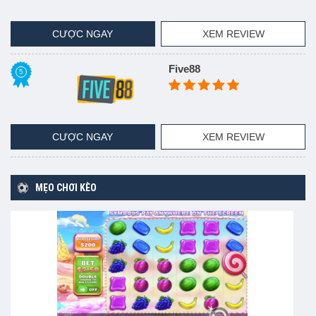
CƯỢC NGAY
XEM REVIEW
Five88
CƯỢC NGAY
XEM REVIEW
MẸO CHƠI KÈO