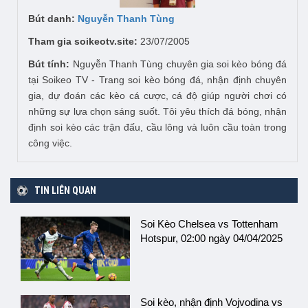
Bút danh:
Nguyễn Thanh Tùng
Tham gia soikeotv.site:
23/07/2005
Bút tính:
Nguyễn Thanh Tùng chuyên gia soi kèo bóng đá
tại Soikeo TV - Trang soi kèo bóng đá, nhận định chuyên
gia, dự đoán các kèo cá cược, cá độ giúp người chơi có
những sự lựa chọn sáng suốt. Tôi yêu thích đá bóng, nhận
định soi kèo các trận đấu, cầu lông và luôn cầu toàn trong
công việc.
TIN LIÊN QUAN
Soi Kèo Chelsea vs Tottenham
Hotspur, 02:00 ngày 04/04/2025
Soi kèo, nhận định Vojvodina vs