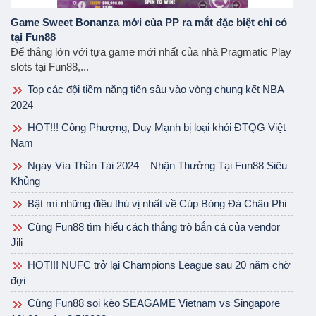
Game Sweet Bonanza mới của PP ra mắt đặc biệt chỉ có
tại Fun88
Để thắng lớn với tựa game mới nhất của nhà Pragmatic Play
slots tại Fun88,...
Top các đội tiềm năng tiến sâu vào vòng chung kết NBA
2024
HOT!!! Công Phượng, Duy Mạnh bị loại khỏi ĐTQG Việt
Nam
Ngày Vía Thần Tài 2024 – Nhận Thưởng Tại Fun88 Siêu
Khủng
Bật mí những điều thú vị nhất về Cúp Bóng Đá Châu Phi
Cùng Fun88 tìm hiểu cách thắng trò bắn cá của vendor
Jili
HOT!!! NUFC trở lại Champions League sau 20 năm chờ
đợi
Cùng Fun88 soi kèo SEAGAME Vietnam vs Singapore