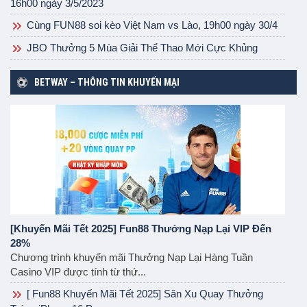
16h00 ngày 3/5/2023
Cùng FUN88 soi kèo Việt Nam vs Lào, 19h00 ngày 30/4
JBO Thưởng 5 Mùa Giải Thể Thao Mới Cực Khủng
BETWAY – THÔNG TIN KHUYẾN MẠI
[Khuyến Mãi Tết 2025] Fun88 Thưởng Nạp Lại VIP Đến
28%
Chương trình khuyến mãi Thưởng Nạp Lại Hàng Tuần
Casino VIP được tính từ thứ...
[ Fun88 Khuyến Mãi Tết 2025] Săn Xu Quay Thưởng