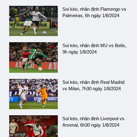
Soi kèo, nhận định Flamengo vs
Palmeiras, 6h ngày 1/8/2024
Soi kèo, nhận định MU vs Betis,
9h ngày 1/8/2024
Soi kèo, nhận định Real Madrid
vs Milan, 7h30 ngày 1/8/2024
Soi kèo, nhận định Liverpool vs
Arsenal, 6h30 ngày 1/8/2024