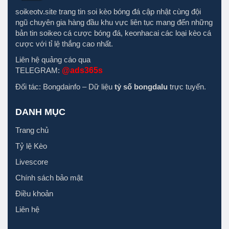
soikeotv.site
trang tin soi kèo bóng đá cập nhật cùng đội
ngũ chuyên gia hàng đầu khu vực liên tục mang đến những
bản tin soikeo cá cược bóng đá, keonhacai các loại kèo cá
cược với tỉ lệ thắng cao nhất.
Liên hệ quảng cáo qua
TELEGRAM:
@ads365s
Đối tác: Bongdainfo – Dữ liệu
tỷ số bongdalu
trực tuyến.
DANH MỤC
Trang chủ
Tỷ lệ Kèo
Livescore
Chính sách bảo mật
Điều khoản
Liên hệ