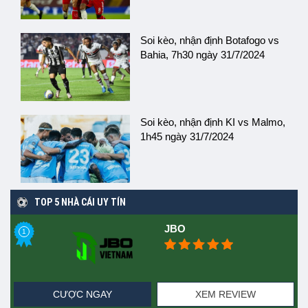
Soi kèo, nhận định Botafogo vs
Bahia, 7h30 ngày 31/7/2024
Soi kèo, nhận định KI vs Malmo,
1h45 ngày 31/7/2024
TOP 5 NHÀ CÁI UY TÍN
JBO
CƯỢC NGAY
XEM REVIEW