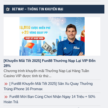
BETWAY – THÔNG TIN KHUYẾN MẠI
[Khuyến Mãi Tết 2025] Fun88 Thưởng Nạp Lại VIP Đến
28%
Chương trình khuyến mãi Thưởng Nạp Lại Hàng Tuần
Casino VIP được tính từ thứ...
[ Fun88 Khuyến Mãi Tết 2025] Săn Xu Quay Thưởng
Trúng iPhone 16 Promax
Fun88 Mời Bạn Cùng Chơi Nhận Ngay 14 Triệu + 50%
Hoàn Trả