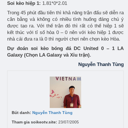
Soi kèo hiệp 1:
1.81*0*2.01
Trong 45 phút đầu tiên thì khả năng trận đấu sẽ diễn ra
cân bằng và không có nhiều tình huống đáng chú ý
được tạo ra. Với thế trận đó thì rất có thể hiệp 1 sẽ
kết thúc với tỉ số hòa 0 – 0 nên với kèo hiệp 1 được
nhà cái đưa ra là 0 thì người chơi nên chọn kèo Hòa.
Dự đoán soi kèo bóng đá DC United 0 – 1 LA
Galaxy (Chọn LA Galaxy và Xỉu trận).
Nguyễn Thanh Tùng
Bút danh:
Nguyễn Thanh Tùng
Tham gia soikeotv.site:
23/07/2005