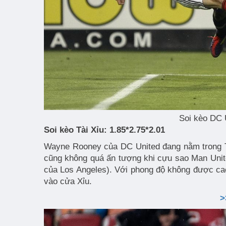
Soi kèo DC 
Soi kèo
Tài Xỉu:
1.85*2.75*2.01
Wayne Rooney của DC United đang nằm trong T
cũng không quá ấn tượng khi cựu sao Man Unit
của Los Angeles). Với phong độ không được cao
vào cửa Xỉu.
>