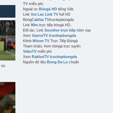
TV
miễn phí.
Ngoài ra:
Bóngá HD
tiếng Việt.
Link
Xoi Lac Link TV
full HD
Bóng
Cakhia TV
tructiepbongda
Link
90m
trực tiếp bóngá HD.
Đối tác: Link
Socolive trực tiếp
hôm nay
Xem
VaoroiTV tructiepbongda
Kênh
Mitom TV
Trực Tiếp Bóngá
Tham khảo: Xem bóngá trực tuyến
VeboTV
miễn phí
Xem
RakhoiTV tructiepbongda
Nguồn dữ liệu
Bong Da Lu
chuẩn
 vs