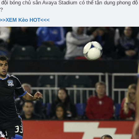
 đội bóng chủ sân Avaya Stadium có thể tận dụng phong độ
C?
>>XEM Kèo HOT<<<