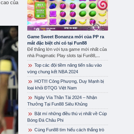
 cao của
Game Sweet Bonanza mới của PP ra
mắt đặc biệt chỉ có tại Fun88
Để thắng lớn với tựa game mới nhất của
nhà Pragmatic Play slots tại Fun88,...
Top các đội tiềm năng tiến sâu vào
vòng chung kết NBA 2024
HOT!!! Công Phượng, Duy Mạnh bị
loại khỏi ĐTQG Việt Nam
Ngày Vía Thần Tài 2024 – Nhận
Thưởng Tại Fun88 Siêu Khủng
Bật mí những điều thú vị nhất về Cúp
Bóng Đá Châu Phi
Cùng Fun88 tìm hiểu cách thắng trò