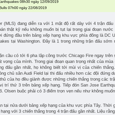
 Earthquakes 08h30 ngày 12/09/2019
Bulls 07h00 ngày 22/08/2019
 (MLS) đang diễn ra với 1 mật độ rất dày với 4 trận đấu 
oán thật kỹ nếu không muốn bị tụt lại trong giai đoạn nước 
hời đứng đầu trên bảng xếp hạng khu vực phía đông là DC U
akes tại Washington. Đây là 1 trong những trận đấu sớm 
rận cầu có tới 6 pha lập công trước Chicago Fire ngay trên 
ất vọng của mình. Trong giai đoạn quan trọng nhất của mùa g
g đấu gần nhất, họ không biết tới mùi vị của chiến thắng
g chủ sân Audi Field lại thi đấu nhiều hơn các đội đứng dư
 thủ của họ đều giành được những chiến thắng trong các trậ
ị trí thứ 3 trên bảng xếp hạng. Tiếp đón San Jose Earthqu
B. Olsen buộc phải có 3 điểm trọn vẹn nếu như không muốn 
n tại nửa dưới bảng xếp hạng của khu vực phía Tây. Thời g
ếp hạng với 3 chiến thắng trong 4 trận đấu gần nhất. Liệu rằn