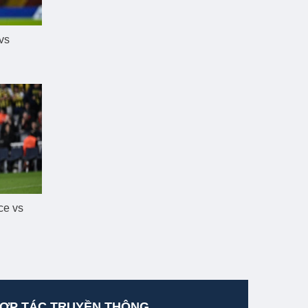
vs
ce vs
ỢP TÁC TRUYỀN THÔNG