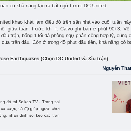
oàn có khả năng tạo ra bất ngờ trước DC United.
ted khao khát làm điều đó trên sân nhà vào cuối tuần này,
i giữa tuần, trước khi F. Calvo ghi bàn ở phút 90+3. Về 
ầu trận, bằng 1 lối đá phòng ngự phản công hợp lý, cũng c
2 của trận đấu. Còn ở trong 45 phút đầu tiên, khả năng có b
 Jose Earthquakes
(Chọn
DC United
và Xỉu trận)
Nguyễn Tha
g đá tại Soikeo TV - Trang soi
 cá cược, cá độ giúp người chơi
óng, nhận định soi kèo các trận