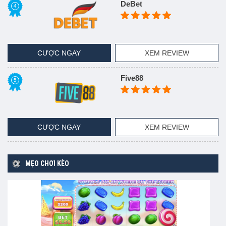
DeBet
CƯỢC NGAY
XEM REVIEW
Five88
CƯỢC NGAY
XEM REVIEW
MẸO CHƠI KÈO