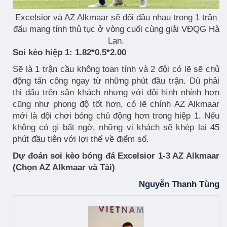
Excelsior và AZ Alkmaar sẽ đối đầu nhau trong 1 trận
đấu mang tính thủ tục ở vòng cuối cùng giải VĐQG Hà
Lan.
Soi kèo hiệp 1: 1.82*0.5*2.00
Sẽ là 1 trận cầu không toan tính và 2 đội có lẽ sẽ chủ
động tấn công ngay từ những phút đầu trận. Dù phải
thi đấu trên sân khách nhưng với đội hình nhỉnh hơn
cũng như phong độ tốt hơn, có lẽ chính AZ Alkmaar
mới là đội chơi bóng chủ động hơn trong hiệp 1. Nếu
không có gì bất ngờ, những vị khách sẽ khép lại 45
phút đầu tiên với lợi thế về điểm số.
Dự đoán
soi kèo bóng đá Excelsior 1-3 AZ Alkmaar
(Chọn
AZ Alkmaar
và Tài)
Nguyễn Thanh Tùng