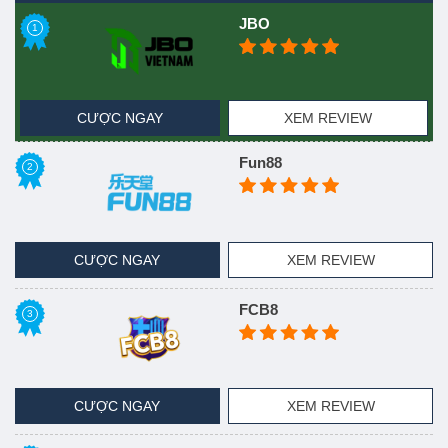
JBO
CƯỢC NGAY
XEM REVIEW
Fun88
CƯỢC NGAY
XEM REVIEW
FCB8
CƯỢC NGAY
XEM REVIEW