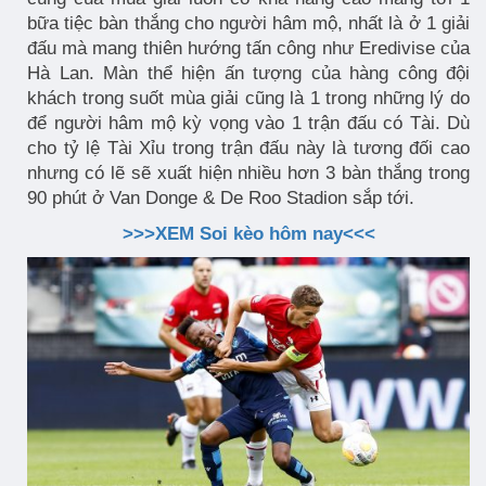
bữa tiệc bàn thắng cho người hâm mộ, nhất là ở 1 giải
đấu mà mang thiên hướng tấn công như Eredivise của
Hà Lan. Màn thể hiện ấn tượng của hàng công đội
khách trong suốt mùa giải cũng là 1 trong những lý do
để người hâm mộ kỳ vọng vào 1 trận đấu có Tài. Dù
cho tỷ lệ Tài Xỉu trong trận đấu này là tương đối cao
nhưng có lẽ sẽ xuất hiện nhiều hơn 3 bàn thắng trong
90 phút ở Van Donge & De Roo Stadion sắp tới.
>>>XEM Soi kèo hôm nay<<<