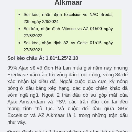
Alkmaar
Soi kèo, nhận định Excelsior vs NAC Breda,
23h ngày 2/6/2024
Soi kèo, nhận định Vitesse vs AZ 01h00 ngày
27/5/2022
Soi kèo, nhận định AZ vs Celtic 01h15 ngày
27/8/2021
Soi kèo châu Á: 1.81*1.25*2.10
99% Ajax sẽ vô địch Hà Lan mùa giải năm nay nhưng
Eredivise vẫn cần tới vòng đấu cuối cùng, vòng 34 để
xác nhận lại điều đó. Ngoài cuộc đua cực kỳ nóng
bỏng ở đầu bảng xếp hạng, các cuộc chiến khác đã
sớm ngã ngũ. Ngoài 2 trận đấu có sự góp mặt của
Ajax Amsterdam và PSV, các trận đấu còn lại đều
mang tính thủ tục. Và cuộc đối đầu giữa SBV
Excelsior và AZ Alkmaar là 1 trong những trận đấu
như vậy.
Được đánh giá là 1 trong những câu lạc bộ có “máu