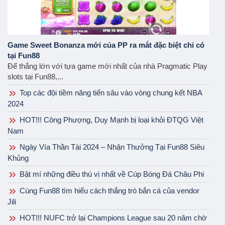
Game Sweet Bonanza mới của PP ra mắt đặc biệt chỉ có
tại Fun88
Để thắng lớn với tựa game mới nhất của nhà Pragmatic Play
slots tại Fun88,...
Top các đội tiềm năng tiến sâu vào vòng chung kết NBA
2024
HOT!!! Công Phượng, Duy Mạnh bị loại khỏi ĐTQG Việt
Nam
Ngày Vía Thần Tài 2024 – Nhận Thưởng Tại Fun88 Siêu
Khủng
Bật mí những điều thú vị nhất về Cúp Bóng Đá Châu Phi
Cùng Fun88 tìm hiểu cách thắng trò bắn cá của vendor
Jili
HOT!!! NUFC trở lại Champions League sau 20 năm chờ