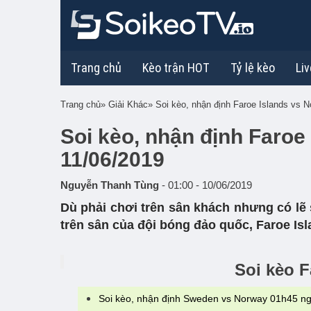
Trang chủ
Kèo trận HOT
Tỷ lệ kèo
Li
Trang chủ
»
Giải Khác
»
Soi kèo, nhận định Faroe Islands vs 
Soi kèo, nhận định Faroe
11/06/2019
Nguyễn Thanh Tùng
-
01:00 - 10/06/2019
Dù phải chơi trên sân khách nhưng có lẽ
trên sân của đội bóng đảo quốc, Faroe Isl
Soi kèo F
Soi kèo, nhận định Sweden vs Norway 01h45 n