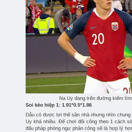
Na Uy đang trên đường kiếm tìm 
Soi kèo hiệp 1: 1.91*0.5*1.86
Dẫu có được lợi thế sân nhà nhưng nhìn chung 
Uy khá nhiều. Để chơi đôi công theo 1 cách sò
đấu pháp phòng ngự phản công sẽ là hợp lý hơn 