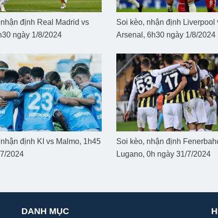
 nhận định Real Madrid vs
Soi kèo, nhận định Liverpool 
h30 ngày 1/8/2024
Arsenal, 6h30 ngày 1/8/2024
 nhận định KI vs Malmo, 1h45
Soi kèo, nhận định Fenerbah
/7/2024
Lugano, 0h ngày 31/7/2024
DANH MỤC
H