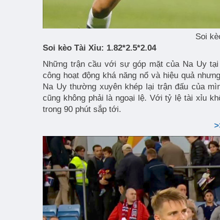
Soi kè
So
i kèo
Tài Xỉu:
1.82*2.5*2.04
Những trận cầu với sự góp mặt của Na Uy tại
công hoạt động khá năng nổ và hiệu quả nhưn
Na Uy thường xuyên khép lại trận đấu của mình
cũng không phải là ngoại lệ. Với tỷ lệ tài xỉu 
trong 90 phút sắp tới.
>