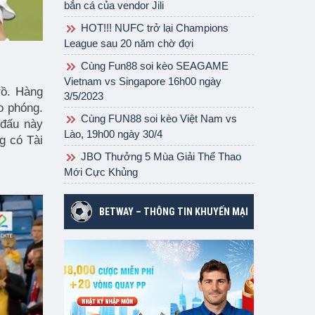
bắn cá của vendor Jili
HOT!!! NUFC trở lại Champions
League sau 20 năm chờ đợi
Cùng Fun88 soi kèo SEAGAME
Vietnam vs Singapore 16h00 ngày
rồ. Hàng
3/5/2023
o phóng.
Cùng FUN88 soi kèo Việt Nam vs
 đấu này
Lào, 19h00 ngày 30/4
g có Tài
JBO Thưởng 5 Mùa Giải Thể Thao
Mới Cực Khủng
BETWAY – THÔNG TIN KHUYẾN MẠI