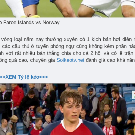
o Faroe Islands vs Norway
 vòng loại năm nay thường xuyên có 1 kịch bản hơi điên 
g các cầu thủ ở tuyến phòng ngự cũng không kém phần hà
 với rất nhiều bàn thắng chia cho cả 2 hội và có lẽ trận
không quá cao, chuyên gia
Soikeotv.net
đánh giá cao khả năn
>>XEM Tỷ lệ kèo<<<