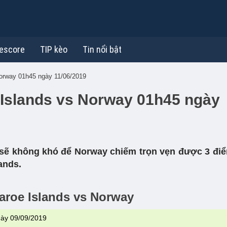
vescore
TIP kèo
Tin nổi bật
Norway 01h45 ngày 11/06/2019
 Islands vs Norway 01h45 ngày
 sẽ không khó để Norway chiếm trọn vẹn được 3 đi
ands.
aroe Islands vs Norway
gày 09/09/2019