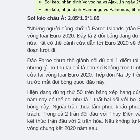
Soi kèo, nhận định Vojvodina vs Ajax, 1h ngày 2
Soi kèo, nhận định Flamengo vs Palmeiras, 6h 
Soi kèo châu Á: 2.05*1.5*1.85
“Những người cùng khổ” là Faroe Islands (đảo F
vòng loại Euro 2020. Đây là 2 đội bóng đang đ
nữa, rất có thể cánh cửa dẫn tới Euro 2020 sẽ đó
đoạn lượt đi.
Đảo Faroe chưa thể giành nổi dù chỉ 1 điểm tại
những gì họ thu lại chỉ là con số Không tròn tr
cửa tại vòng loại Euro 2020. Tiếp đón Na Uy trên
trước mắt đội bóng quốc đảo này.
Hiện đang đứng thứ 50 trên bảng xếp hạng của
năm nay có thể coi như là 1 thất bại đối với họ.
bóng này. Ngoài trận thua tâm phục khẩu phụ
trách. Trong cả 2 trận đối đầu với Thụy Điển 
kết thúc trận đấu với 2 trận hòa. Nếu không t
vòng chung kết 2020 năm sau.