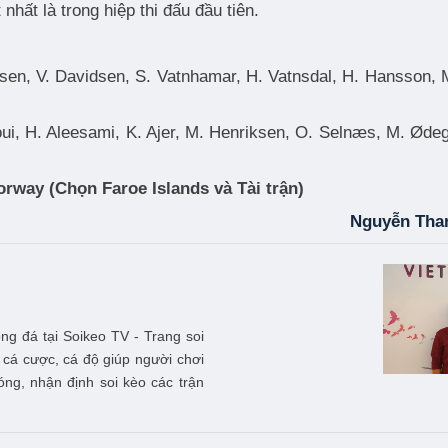
hất là trong hiệp thi đấu đầu tiên.
sen, V. Davidsen, S. Vatnhamar, H. Vatnsdal, H. Hansson, 
oui, H. Aleesami, K. Ajer, M. Henriksen, O. Selnæs, M. Ødeg
Norway
(Chọn
Faroe Islands
và Tài trận)
Nguyễn Tha
g đá tại Soikeo TV - Trang soi
 cá cược, cá độ giúp người chơi
óng, nhận định soi kèo các trận