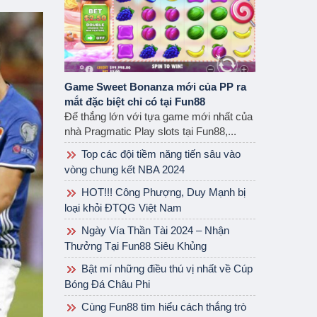
Game Sweet Bonanza mới của PP ra
mắt đặc biệt chỉ có tại Fun88
Để thắng lớn với tựa game mới nhất của
nhà Pragmatic Play slots tại Fun88,...
Top các đội tiềm năng tiến sâu vào
vòng chung kết NBA 2024
HOT!!! Công Phượng, Duy Mạnh bị
loại khỏi ĐTQG Việt Nam
Ngày Vía Thần Tài 2024 – Nhận
Thưởng Tại Fun88 Siêu Khủng
Bật mí những điều thú vị nhất về Cúp
Bóng Đá Châu Phi
Cùng Fun88 tìm hiểu cách thắng trò