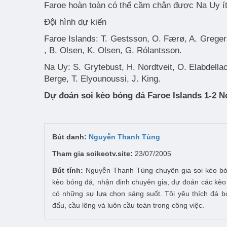
Faroe hoàn toàn có thể cầm chân được Na Uy ít n
Đội hình dự kiến
Faroe Islands: T. Gestsson, O. Færø, A. Greger
, B. Olsen, K. Olsen, G. Rólantsson.
Na Uy: S. Grytebust, H. Nordtveit, O. Elabdella
Berge, T. Elyounoussi, J. King.
Dự đoán
soi kèo bóng đá Faroe Islands 1-2 
Bút danh:
Nguyễn Thanh Tùng
Tham gia soikeotv.site:
23/07/2005
Bút tính:
Nguyễn Thanh Tùng chuyên gia soi kèo bón
kèo bóng đá, nhận định chuyên gia, dự đoán các kèo
có những sự lựa chọn sáng suốt. Tôi yêu thích đá b
đấu, cầu lông và luôn cầu toàn trong công việc.