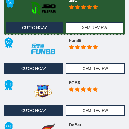
JBO
CƯỢC NGAY
XEM REVIEW
Fun88
CƯỢC NGAY
XEM REVIEW
FCB8
CƯỢC NGAY
XEM REVIEW
DeBet