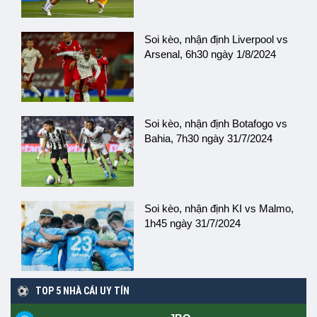
Soi kèo, nhận định Liverpool vs
Arsenal, 6h30 ngày 1/8/2024
Soi kèo, nhận định Botafogo vs
Bahia, 7h30 ngày 31/7/2024
Soi kèo, nhận định KI vs Malmo,
1h45 ngày 31/7/2024
TOP 5 NHÀ CÁI UY TÍN