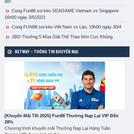
đợi
Cùng Fun88 soi kèo SEAGAME Vietnam vs Singapore
16h00 ngày 3/5/2023
Cùng FUN88 soi kèo Việt Nam vs Lào, 19h00 ngày 30/4
JBO Thưởng 5 Mùa Giải Thể Thao Mới Cực Khủng
BETWAY – THÔNG TIN KHUYẾN MẠI
[Khuyến Mãi Tết 2025] Fun88 Thưởng Nạp Lại VIP Đến
28%
Chương trình khuyến mãi Thưởng Nạp Lại Hàng Tuần