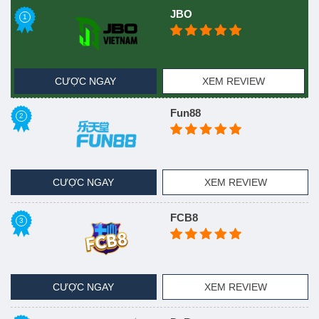
JBO
CƯỢC NGAY
XEM REVIEW
Fun88
CƯỢC NGAY
XEM REVIEW
FCB8
CƯỢC NGAY
XEM REVIEW