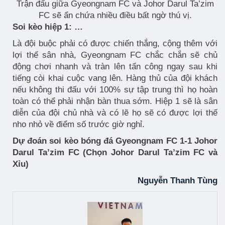
Trận đấu giữa Gyeongnam FC và Johor Darul Ta’zim
FC sẽ ẩn chứa nhiều điều bất ngờ thú vị.
Soi kèo hiệp 1: …
Là đội buộc phải có được chiến thắng, cộng thêm với
lợi thế sân nhà, Gyeongnam FC chắc chắn sẽ chủ
động chơi nhanh và tràn lên tấn công ngay sau khi
tiếng còi khai cuộc vang lên. Hàng thủ của đội khách
nếu không thi đấu với 100% sự tập trung thì họ hoàn
toàn có thể phải nhận bàn thua sớm. Hiệp 1 sẽ là sân
diễn của đội chủ nhà và có lẽ họ sẽ có được lợi thế
nho nhỏ về điểm số trước giờ nghỉ.
Dự đoán
soi kèo bóng đá Gyeongnam FC 1-1 Johor
Darul Ta’zim FC
(Chọn
Johor Darul Ta’zim FC
và
Xỉu)
Nguyễn Thanh Tùng