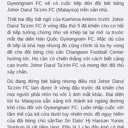
Gyeongnam FC sẽ có cuộc tiếp đón đội bét bảng
Johor Darul Ta’zim FC (Malaysia) trên sân nhà.
Thất bại đầy bất ngờ của Kashima Antlers trước Johor
Darul Ta’zim FC ở vòng đấu thứ 5 đã khiến cho cơ hội
đi tiếp tưởng chừng như sẽ khép lại lại mở ra trước
mắt đại diện Hàn Quốc Gyeongnam FC. Mặc dù cửa
đi tiếp là khá hẹp nhưng đó cũng chính là tia hy vọng
để cho đội bóng chủ sân Changwon Football Center
hướng tới. Họ cần có chiến thắng với cách biệt càng
cao trước Johor Darul Ta’zim FC và mong đợi đối thủ
xảy chân.
Dù đang đứng bét bảng nhưng điều mà Johor Darul
Ta’zim FC làm được ở vòng đấu trước đã khiến cho
mọi người phải nhìn họ với 1 ánh mắt khác. Đại diện
tới từ Malaysia sẵn sàng trở thành kẻ ngáng đường
khó chịu đối với Gyeongnam FC. Luôn nhập cuộc với
tâm thế của kẻ cửa dưới tuy nhiên mức độ nguy hiểm
của đội bóng chủ sânTan Sri Dato’ Hj Hassan Yunos
Stadium là rất tiềm tàng. Đây là 1 cặp đấu khó có thể