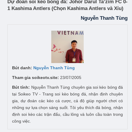
Dự đoán
soi kèo bóng đá: Johor Darul Ta’zim FC 0-
1 Kashima Antlers
(Chọn
Kashima Antlers
và Xỉu)
Nguyễn Thanh Tùng
Bút danh:
Nguyễn Thanh Tùng
Tham gia soikeotv.site:
23/07/2005
Bút tính:
Nguyễn Thanh Tùng chuyên gia soi kèo bóng đá
tại Soikeo TV - Trang soi kèo bóng đá, nhận định chuyên
gia, dự đoán các kèo cá cược, cá độ giúp người chơi có
những sự lựa chọn sáng suốt. Tôi yêu thích đá bóng, nhận
định soi kèo các trận đấu, cầu lông và luôn cầu toàn trong
công việc.