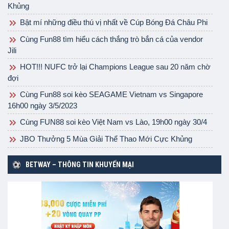
Khủng
Bật mí những điều thú vị nhất về Cúp Bóng Đá Châu Phi
Cùng Fun88 tìm hiểu cách thắng trò bắn cá của vendor
Jili
HOT!!! NUFC trở lại Champions League sau 20 năm chờ
đợi
Cùng Fun88 soi kèo SEAGAME Vietnam vs Singapore
16h00 ngày 3/5/2023
Cùng FUN88 soi kèo Việt Nam vs Lào, 19h00 ngày 30/4
JBO Thưởng 5 Mùa Giải Thể Thao Mới Cực Khủng
BETWAY – THÔNG TIN KHUYẾN MẠI