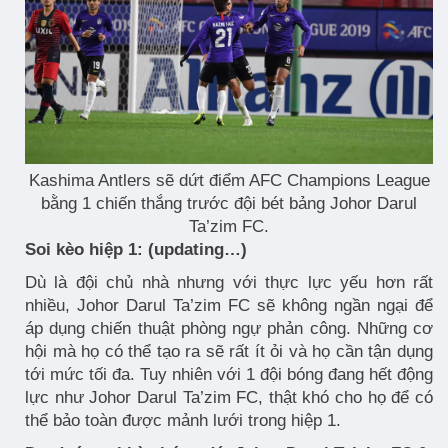
Kashima Antlers sẽ dứt điểm AFC Champions League
bằng 1 chiến thắng trước đội bét bảng Johor Darul
Ta’zim FC.
Soi kèo hiệp 1:
(updating…)
Dù là đội chủ nhà nhưng với thực lực yếu hơn rất
nhiều, Johor Darul Ta’zim FC sẽ không ngần ngại để
áp dụng chiến thuật phòng ngự phản công. Những cơ
hội mà họ có thể tạo ra sẽ rất ít ỏi và họ cần tận dụng
tới mức tối đa. Tuy nhiên với 1 đội bóng đang hết động
lực như Johor Darul Ta’zim FC, thật khó cho họ để có
thể bảo toàn được mảnh lưới trong hiệp 1.