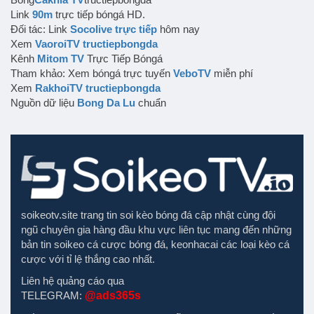
Link
90m
trực tiếp bóngá HD.
Đối tác: Link
Socolive trực tiếp
hôm nay
Xem
VaoroiTV tructiepbongda
Kênh
Mitom TV
Trực Tiếp Bóngá
Tham khảo: Xem bóngá trực tuyến
VeboTV
miễn phí
Xem
RakhoiTV tructiepbongda
Nguồn dữ liệu
Bong Da Lu
chuẩn
soikeotv.site
trang tin soi kèo bóng đá cập nhật cùng đội
ngũ chuyên gia hàng đầu khu vực liên tục mang đến những
bản tin soikeo cá cược bóng đá, keonhacai các loại kèo cá
cược với tỉ lệ thắng cao nhất.
Liên hệ quảng cáo qua
TELEGRAM:
@ads365s