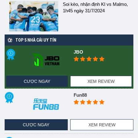
Soi kèo, nhận định KI vs Malmo,
1h45 ngày 31/7/2024
TOP 5 NHÀ CÁI UY TÍN
JBO
CƯỢC NGAY
XEM REVIEW
Fun88
CƯỢC NGAY
XEM REVIEW