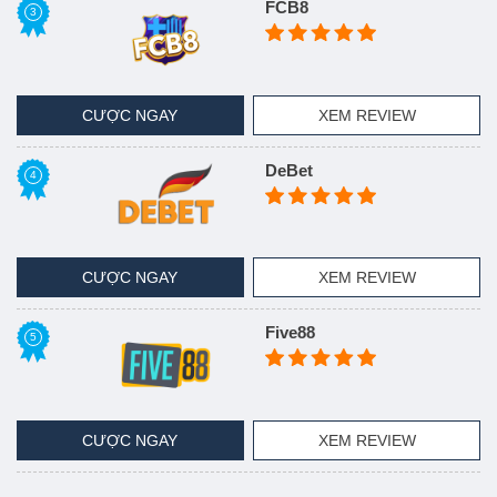
FCB8
CƯỢC NGAY
XEM REVIEW
DeBet
CƯỢC NGAY
XEM REVIEW
Five88
CƯỢC NGAY
XEM REVIEW