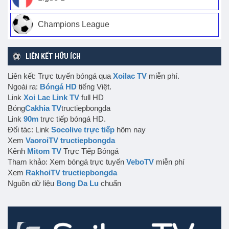
Champions League
LIÊN KẾT HỮU ÍCH
Liên kết: Trực tuyến bóngá qua
Xoilac TV
miễn phí.
Ngoài ra:
Bóngá HD
tiếng Việt.
Link
Xoi Lac Link TV
full HD
Bóng
Cakhia TV
tructiepbongda
Link
90m
trực tiếp bóngá HD.
Đối tác: Link
Socolive trực tiếp
hôm nay
Xem
VaoroiTV tructiepbongda
Kênh
Mitom TV
Trực Tiếp Bóngá
Tham khảo: Xem bóngá trực tuyến
VeboTV
miễn phí
Xem
RakhoiTV tructiepbongda
Nguồn dữ liệu
Bong Da Lu
chuẩn