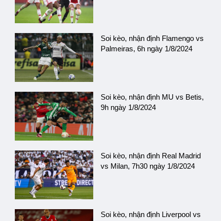
Soi kèo, nhận định Flamengo vs
Palmeiras, 6h ngày 1/8/2024
Soi kèo, nhận định MU vs Betis,
9h ngày 1/8/2024
Soi kèo, nhận định Real Madrid
vs Milan, 7h30 ngày 1/8/2024
Soi kèo, nhận định Liverpool vs