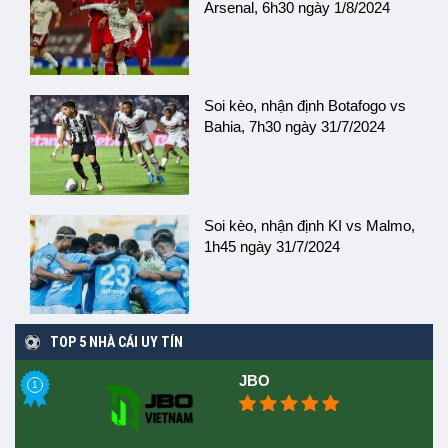
Arsenal, 6h30 ngày 1/8/2024
Soi kèo, nhận định Botafogo vs
Bahia, 7h30 ngày 31/7/2024
Soi kèo, nhận định KI vs Malmo,
1h45 ngày 31/7/2024
TOP 5 NHÀ CÁI UY TÍN
JBO