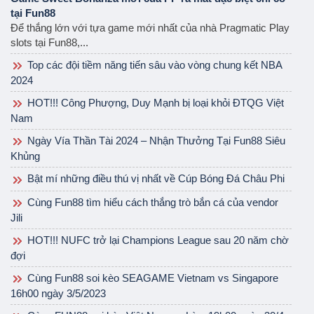
tại Fun88
Để thắng lớn với tựa game mới nhất của nhà Pragmatic Play
slots tại Fun88,...
Top các đội tiềm năng tiến sâu vào vòng chung kết NBA
2024
HOT!!! Công Phượng, Duy Mạnh bị loại khỏi ĐTQG Việt
Nam
Ngày Vía Thần Tài 2024 – Nhận Thưởng Tại Fun88 Siêu
Khủng
Bật mí những điều thú vị nhất về Cúp Bóng Đá Châu Phi
Cùng Fun88 tìm hiểu cách thắng trò bắn cá của vendor
Jili
HOT!!! NUFC trở lại Champions League sau 20 năm chờ
đợi
Cùng Fun88 soi kèo SEAGAME Vietnam vs Singapore
16h00 ngày 3/5/2023