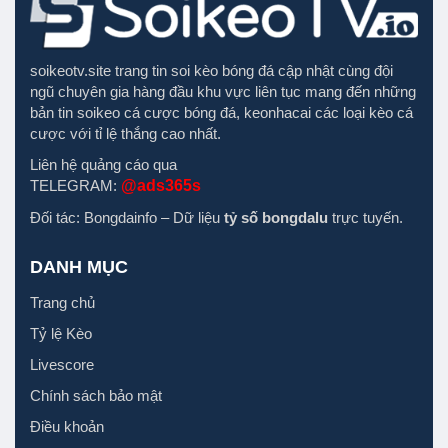
soikeotv.site
trang tin soi kèo bóng đá cập nhật cùng đội
ngũ chuyên gia hàng đầu khu vực liên tục mang đến những
bản tin soikeo cá cược bóng đá, keonhacai các loại kèo cá
cược với tỉ lệ thắng cao nhất.
Liên hệ quảng cáo qua
TELEGRAM:
@ads365s
Đối tác: Bongdainfo – Dữ liệu
tỷ số bongdalu
trực tuyến.
DANH MỤC
Trang chủ
Tỷ lệ Kèo
Livescore
Chính sách bảo mật
Điều khoản