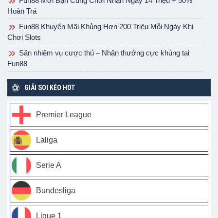
Fun88 Mời Bạn Cùng Chơi Nhận Ngay 14 Triệu + 50%
Hoàn Trả
Fun88 Khuyến Mãi Khủng Hơn 200 Triệu Mỗi Ngày Khi
Chơi Slots
Săn nhiệm vụ cược thủ – Nhận thưởng cực khủng tại
Fun88
GIẢI SOI KÈO HOT
Premier League
Laliga
Serie A
Bundesliga
Ligue 1