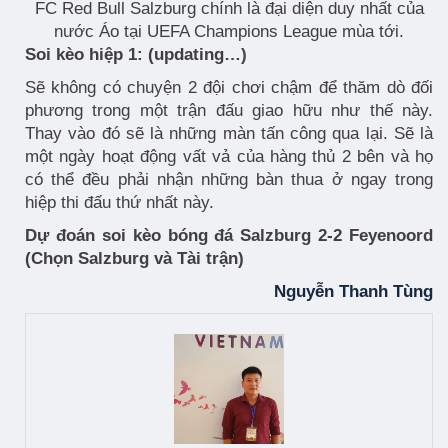
FC Red Bull Salzburg chính là đại diện duy nhất của
nước Áo tại UEFA Champions League mùa tới.
Soi kèo hiệp 1: (updating…)
Sẽ không có chuyện 2 đội chơi chậm để thăm dò đối
phương trong một trận đấu giao hữu như thế này.
Thay vào đó sẽ là những màn tấn công qua lại. Sẽ là
một ngày hoạt động vất vả của hàng thủ 2 bên và họ
có thể đều phải nhận những bàn thua ở ngay trong
hiệp thi đấu thứ nhất này.
Dự đoán
soi kèo bóng đá Salzburg 2-2 Feyenoord
(Chọn
Salzburg
và Tài
trận)
Nguyễn Thanh Tùng