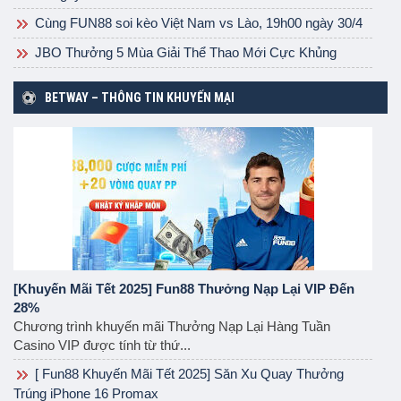
Cùng FUN88 soi kèo Việt Nam vs Lào, 19h00 ngày 30/4
JBO Thưởng 5 Mùa Giải Thể Thao Mới Cực Khủng
BETWAY – THÔNG TIN KHUYẾN MẠI
[Khuyến Mãi Tết 2025] Fun88 Thưởng Nạp Lại VIP Đến
28%
Chương trình khuyến mãi Thưởng Nạp Lại Hàng Tuần
Casino VIP được tính từ thứ...
[ Fun88 Khuyến Mãi Tết 2025] Săn Xu Quay Thưởng
Trúng iPhone 16 Promax