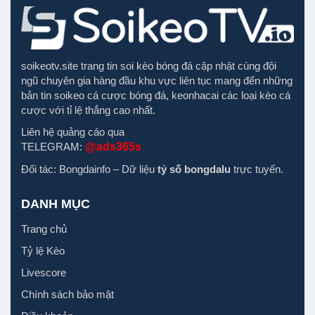
soikeotv.site
trang tin soi kèo bóng đá cập nhật cùng đội
ngũ chuyên gia hàng đầu khu vực liên tục mang đến những
bản tin soikeo cá cược bóng đá, keonhacai các loại kèo cá
cược với tỉ lệ thắng cao nhất.
Liên hệ quảng cáo qua
TELEGRAM:
@ads365s
Đối tác: Bongdainfo – Dữ liệu
tỷ số bongdalu
trực tuyến.
DANH MỤC
Trang chủ
Tỷ lệ Kèo
Livescore
Chính sách bảo mật