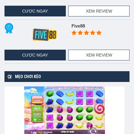
CƯỢC NGAY
XEM REVIEW
Five88
CƯỢC NGAY
XEM REVIEW
MẸO CHƠI KÈO