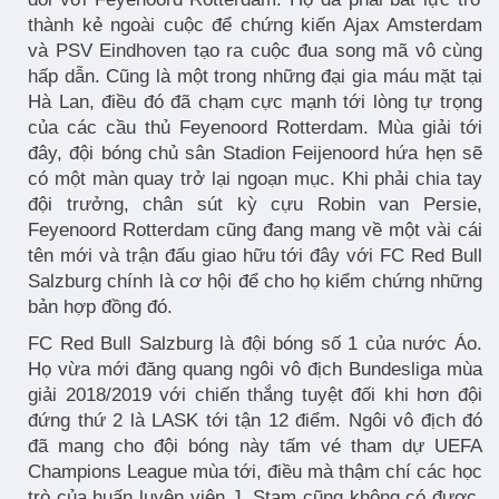
thành kẻ ngoài cuộc để chứng kiến Ajax Amsterdam
và PSV Eindhoven tạo ra cuộc đua song mã vô cùng
hấp dẫn. Cũng là một trong những đại gia máu mặt tại
Hà Lan, điều đó đã chạm cực mạnh tới lòng tự trọng
của các cầu thủ Feyenoord Rotterdam. Mùa giải tới
đây, đội bóng chủ sân Stadion Feijenoord hứa hẹn sẽ
có một màn quay trở lại ngoạn mục. Khi phải chia tay
đội trưởng, chân sút kỳ cựu Robin van Persie,
Feyenoord Rotterdam cũng đang mang về một vài cái
tên mới và trận đấu giao hữu tới đây với FC Red Bull
Salzburg chính là cơ hội để cho họ kiểm chứng những
bản hợp đồng đó.
FC Red Bull Salzburg là đội bóng số 1 của nước Áo.
Họ vừa mới đăng quang ngôi vô địch Bundesliga mùa
giải 2018/2019 với chiến thắng tuyệt đối khi hơn đội
đứng thứ 2 là LASK tới tận 12 điểm. Ngôi vô địch đó
đã mang cho đội bóng này tấm vé tham dự UEFA
Champions League mùa tới, điều mà thậm chí các học
trò của huấn luyện viên J. Stam cũng không có được.