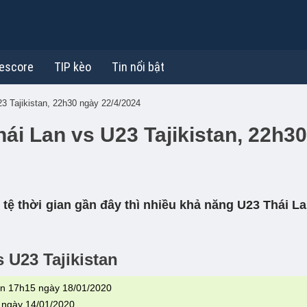
vescore
TIP kèo
Tin nổi bật
3 Tajikistan, 22h30 ngày 22/4/2024
hái Lan vs U23 Tajikistan, 22h30
t tệ thời gian gần đây thì nhiều khả năng U23 Thái L
 U23 Tajikistan
an 17h15 ngày 18/01/2020
5 ngày 14/01/2020