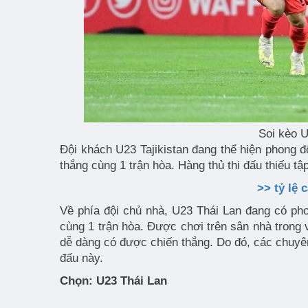
Soi kèo U
Đội khách U23 Tajikistan đang thể hiện phong độ
thắng cùng 1 trận hòa. Hàng thủ thi đấu thiếu t
>> tỷ lệ
Về phía đội chủ nhà, U23 Thái Lan đang có pho
cùng 1 trận hòa. Được chơi trên sân nhà trong v
dễ dàng có được chiến thắng. Do đó, các chuyên
đấu này.
Chọn: U23 Thái Lan