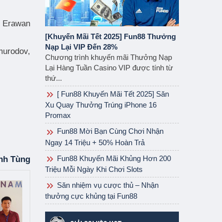
, Erawan
[Khuyến Mãi Tết 2025] Fun88 Thưởng
Nạp Lại VIP Đến 28%
murodov,
Chương trình khuyến mãi Thưởng Nạp
Lại Hàng Tuần Casino VIP được tính từ
thứ...
[ Fun88 Khuyến Mãi Tết 2025] Săn
Xu Quay Thưởng Trúng iPhone 16
Promax
Fun88 Mời Bạn Cùng Chơi Nhận
Ngay 14 Triệu + 50% Hoàn Trả
Fun88 Khuyến Mãi Khủng Hơn 200
nh Tùng
Triệu Mỗi Ngày Khi Chơi Slots
Săn nhiệm vụ cược thủ – Nhận
thưởng cực khủng tại Fun88