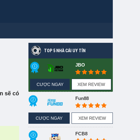
TOP 5 NHÀ CÁI UY TÍN
JBO
CƯỢC NGAY
XEM REVIEW
an sẽ có
Fun88
CƯỢC NGAY
XEM REVIEW
FCB8