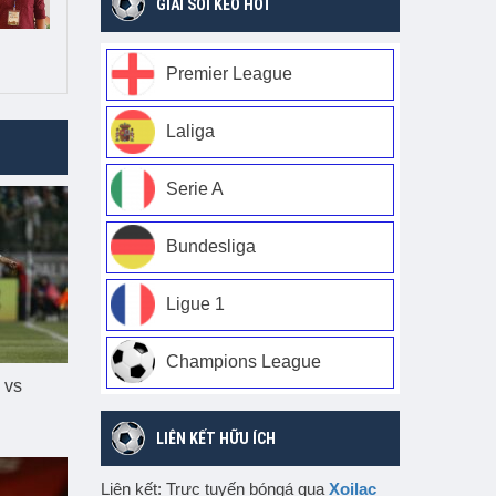
GIẢI SOI KÈO HOT
Premier League
Laliga
Serie A
Bundesliga
Ligue 1
Champions League
 vs
LIÊN KẾT HỮU ÍCH
Liên kết: Trực tuyến bóngá qua
Xoilac