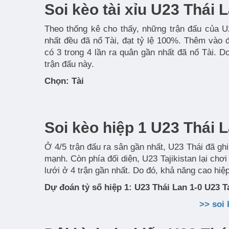
Soi kèo tài xỉu U23 Thái 
Theo thống kê cho thấy, những trận đấu của U2
nhất đều đã nổ Tài, đạt tỷ lệ 100%. Thêm vào đ
có 3 trong 4 lần ra quân gần nhất đã nổ Tài. D
trận đấu này.
Chọn: Tài
Soi kèo hiệp 1 U23
Thái L
Ở 4/5 trận đấu ra sân gần nhất, U23 Thái đã gh
mạnh. Còn phía đối diện, U23
Tajikistan
lại chơ
lưới ở 4 trận gần nhất. Do đó, khả năng cao hiệ
Dự đoán tỷ số hiệp 1: U23 Thái Lan 1-0 U23
T
>> soi 