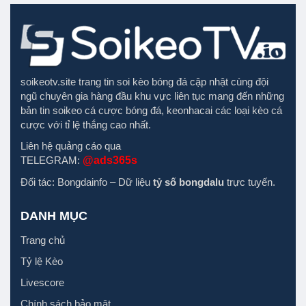
soikeotv.site
trang tin soi kèo bóng đá cập nhật cùng đội
ngũ chuyên gia hàng đầu khu vực liên tục mang đến những
bản tin soikeo cá cược bóng đá, keonhacai các loại kèo cá
cược với tỉ lệ thắng cao nhất.
Liên hệ quảng cáo qua
TELEGRAM:
@ads365s
Đối tác: Bongdainfo – Dữ liệu
tỷ số bongdalu
trực tuyến.
DANH MỤC
Trang chủ
Tỷ lệ Kèo
Livescore
Chính sách bảo mật