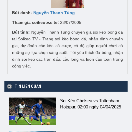
Bút danh:
Nguyễn Thanh Tùng
Tham gia soikeotv.site:
23/07/2005
Bút tính:
Nguyễn Thanh Tùng chuyên gia soi kèo bóng đá
tại Soikeo TV - Trang soi kèo bóng đá, nhận định chuyên
gia, dự đoán các kèo cá cược, cá độ giúp người chơi có
những sự lựa chọn sáng suốt. Tôi yêu thích đá bóng, nhận
định soi kèo các trận đấu, cầu lông và luôn cầu toàn trong
công việc.
TIN LIÊN QUAN
Soi Kèo Chelsea vs Tottenham
Hotspur, 02:00 ngày 04/04/2025