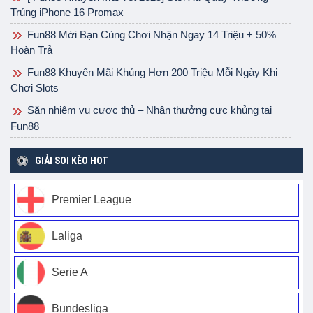
Trúng iPhone 16 Promax
Fun88 Mời Bạn Cùng Chơi Nhận Ngay 14 Triệu + 50%
Hoàn Trả
Fun88 Khuyến Mãi Khủng Hơn 200 Triệu Mỗi Ngày Khi
Chơi Slots
Săn nhiệm vụ cược thủ – Nhận thưởng cực khủng tại
Fun88
GIẢI SOI KÈO HOT
Premier League
Laliga
Serie A
Bundesliga