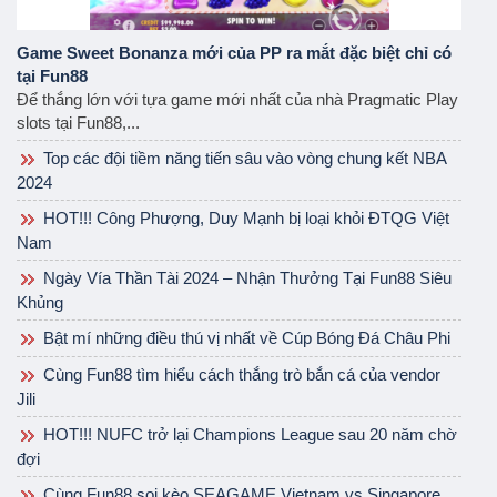
Game Sweet Bonanza mới của PP ra mắt đặc biệt chỉ có
tại Fun88
Để thắng lớn với tựa game mới nhất của nhà Pragmatic Play
slots tại Fun88,...
Top các đội tiềm năng tiến sâu vào vòng chung kết NBA
2024
HOT!!! Công Phượng, Duy Mạnh bị loại khỏi ĐTQG Việt
Nam
Ngày Vía Thần Tài 2024 – Nhận Thưởng Tại Fun88 Siêu
Khủng
Bật mí những điều thú vị nhất về Cúp Bóng Đá Châu Phi
Cùng Fun88 tìm hiểu cách thắng trò bắn cá của vendor
Jili
HOT!!! NUFC trở lại Champions League sau 20 năm chờ
đợi
Cùng Fun88 soi kèo SEAGAME Vietnam vs Singapore