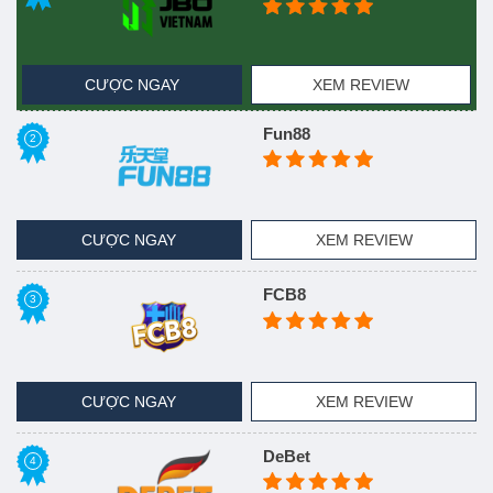
CƯỢC NGAY
XEM REVIEW
Fun88
CƯỢC NGAY
XEM REVIEW
FCB8
CƯỢC NGAY
XEM REVIEW
DeBet