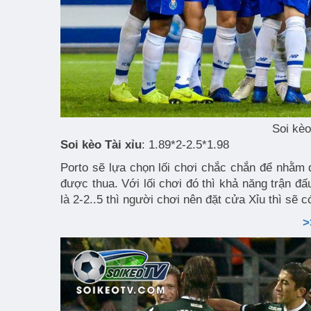
Soi kè
Soi kèo Tài xỉu
: 1.89*2-2.5*1.98
Porto sẽ lựa chọn lối chơi chắc chắn để nhằm đ
được thua. Với lối chơi đó thì khả năng trận đ
là 2-2..5 thì người chơi nên đặt cửa Xỉu thì sẽ 
>