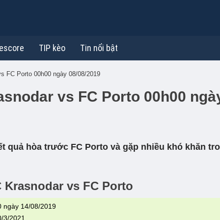
vescore
TIP kèo
Tin nổi bật
vs FC Porto 00h00 ngày 08/08/2019
rasnodar vs FC Porto 00h00 ngà
t quả hòa trước FC Porto và gặp nhiều khó khăn tro
C Krasnodar vs FC Porto
0 ngày 14/08/2019
0/3/2021