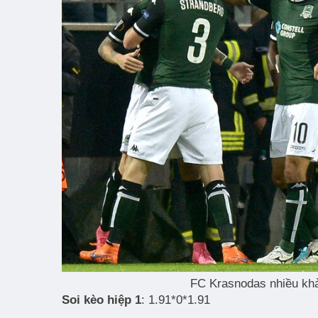
FC Krasnodas nhiều khả
Soi kèo hiệp 1
: 1.91*0*1.91