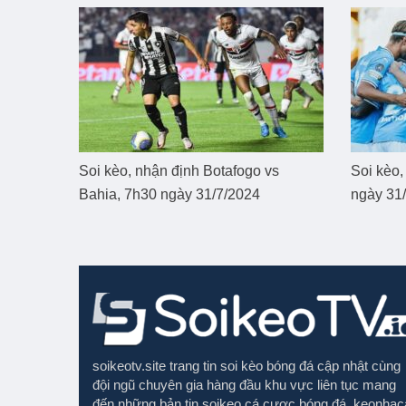
Soi kèo, nhận định Botafogo vs
Soi kèo,
Bahia, 7h30 ngày 31/7/2024
ngày 31
soikeotv.site
trang tin soi kèo bóng đá cập nhật cùng
đội ngũ chuyên gia hàng đầu khu vực liên tục mang
đến những bản tin soikeo cá cược bóng đá, keonhac