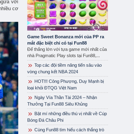
ngửa với
nhiều cơ
Game Sweet Bonanza mới của PP ra
mắt đặc biệt chỉ có tại Fun88
Để thắng lớn với tựa game mới nhất của
nhà Pragmatic Play slots tại Fun88,...
Top các đội tiềm năng tiến sâu vào
vòng chung kết NBA 2024
HOT!!! Công Phượng, Duy Mạnh bị
loại khỏi ĐTQG Việt Nam
Ngày Vía Thần Tài 2024 – Nhận
Thưởng Tại Fun88 Siêu Khủng
Bật mí những điều thú vị nhất về Cúp
Bóng Đá Châu Phi
Cùng Fun88 tìm hiểu cách thắng trò