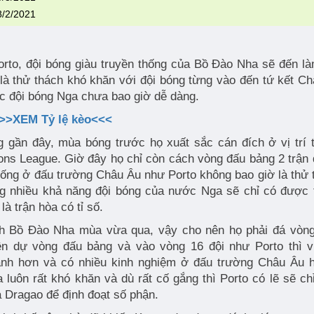
8/2/2021
orto, đội bóng giàu truyền thống của Bồ Đào Nha sẽ đến l
là thử thách khó khăn với đội bóng từng vào đến tứ kết C
ác đội bóng Nga chưa bao giờ dễ dàng.
>>XEM Tỷ lệ kèo<<<
gần đây, mùa bóng trước họ xuất sắc cán đích ở vị trí t
s League. Giờ đây họ chỉ còn cách vòng đấu bảng 2 trận 
 thống ở đấu trường Châu Âu như Porto không bao giờ là thử 
ng nhiều khả năng đội bóng của nước Nga sẽ chỉ có được 
à trận hòa có tỉ số.
địch Bồ Đào Nha mùa vừa qua, vậy cho nên họ phải đá vòng
n dự vòng đấu bảng và vào vòng 16 đội như Porto thì 
mạnh hơn và có nhiều kinh nghiệm ở đấu trường Châu Âu 
luôn rất khó khăn và dù rất cố gắng thì Porto có lẽ sẽ chỉ
hà Dragao để định đoạt số phận.