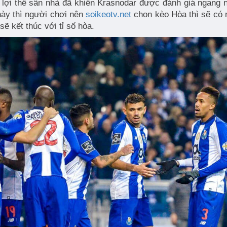
ẽ lợi thế sân nhà đã khiến Krasnodar được đánh giá ngang 
 này thì người chơi nên
soikeotv.net
chọn kèo Hòa thì sẽ có 
ẽ kết thúc với tỉ số hòa.