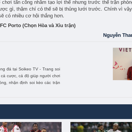
chơi tấn công nhằm tạo lợi thế nhưng trước thế trận phòng
ợc gì, thậm chí có thể sẽ bị thủng lưới trước. Chính vì vậy
 sẽ có nhiều cơ hội thắng hơn.
FC Porto (Chọn Hòa và Xỉu trận)
Nguyễn Tha
g đá tại Soikeo TV - Trang soi
 cá cược, cá độ giúp người chơi
óng, nhận định soi kèo các trận