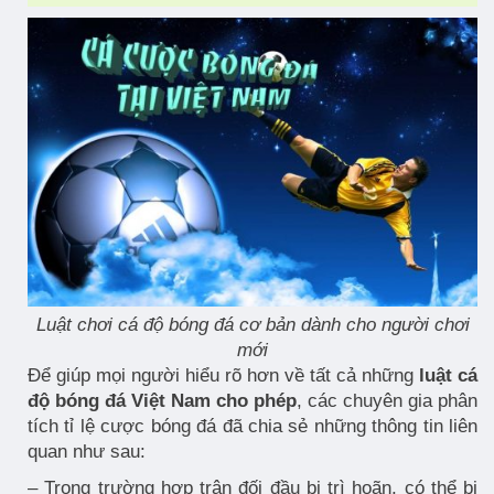
Luật chơi cá độ bóng đá cơ bản dành cho người chơi
mới
Để giúp mọi người hiểu rõ hơn về tất cả những
luật cá
độ bóng đá Việt Nam cho phép
, các chuyên gia phân
tích tỉ lệ cược bóng đá đã chia sẻ những thông tin liên
quan như sau:
– Trong trường hợp trận đối đầu bị trì hoãn, có thể bị