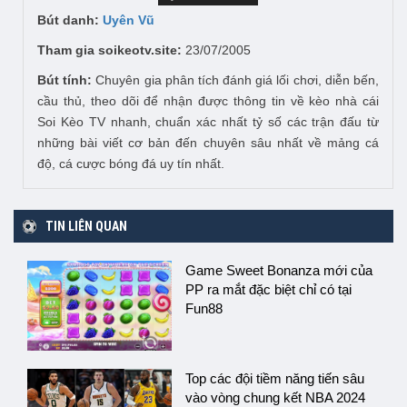
Bút danh:
Uyên Vũ
Tham gia soikeotv.site:
23/07/2005
Bút tính:
Chuyên gia phân tích đánh giá lối chơi, diễn bến,
cầu thủ, theo dõi để nhận được thông tin về kèo nhà cái
Soi Kèo TV nhanh, chuẩn xác nhất tỷ số các trận đấu từ
những bài viết cơ bản đến chuyên sâu nhất về mảng cá
độ, cá cược bóng đá uy tín nhất.
TIN LIÊN QUAN
Game Sweet Bonanza mới của
PP ra mắt đặc biệt chỉ có tại
Fun88
Top các đội tiềm năng tiến sâu
vào vòng chung kết NBA 2024