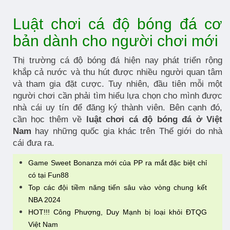
Luật chơi cá độ bóng đá cơ
bản dành cho người chơi mới
Thị trường cá độ bóng đá hiện nay phát triển rộng
khắp cả nước và thu hút được nhiều người quan tâm
và tham gia đặt cược. Tuy nhiên, đầu tiên mỗi một
người chơi cần phải tìm hiểu lựa chọn cho mình được
nhà cái uy tín để đăng ký thành viên. Bên cạnh đó,
cần học thêm về
luật chơi cá độ bóng đá ở Việt
Nam
hay những quốc gia khác trên Thế giới do nhà
cái đưa ra.
Game Sweet Bonanza mới của PP ra mắt đặc biệt chỉ
có tại Fun88
Top các đội tiềm năng tiến sâu vào vòng chung kết
NBA 2024
HOT!!! Công Phượng, Duy Mạnh bị loại khỏi ĐTQG
Việt Nam