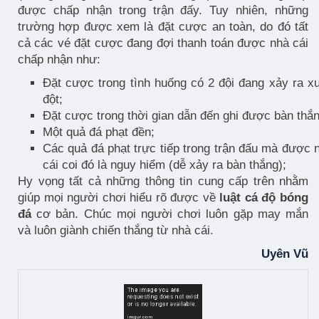
được chấp nhận trong trận đấy. Tuy nhiên, những
trường hợp được xem là đặt cược an toàn, do đó tất
cả các vé đặt cược đang đợi thanh toán được nhà cái
chấp nhận như:
Đặt cược trong tình huống có 2 đội đang xảy ra x
đột;
Đặt cược trong thời gian dẫn đến ghi được bàn thắn
Một quả đá phạt đền;
Các quả đá phạt trực tiếp trong trận đấu mà được 
cái coi đó là nguy hiểm (dễ xảy ra bàn thắng);
Hy vọng tất cả những thông tin cung cấp trên nhằm
giúp mọi người chơi hiểu rõ được về
luật cá độ bóng
đá
cơ bản. Chúc mọi người chơi luôn gặp may mắn
và luôn giành chiến thắng từ nhà cái.
Uyên Vũ