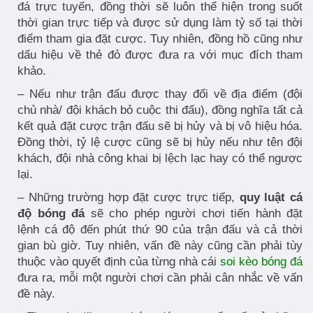
đá trực tuyến, đồng thời sẽ luôn thể hiện trong suốt
thời gian trực tiếp và được sử dụng làm tỷ số tại thời
điểm tham gia đặt cược. Tuy nhiên, đồng hồ cũng như
dấu hiệu về thẻ đỏ được đưa ra với mục đích tham
khảo.
– Nếu như trận đấu được thay đổi về địa điểm (đội
chủ nhà/ đội khách bỏ cuộc thi đấu), đồng nghĩa tất cả
kết quả đặt cược trận đấu sẽ bị hủy và bị vô hiệu hóa.
Đồng thời, tỷ lệ cược cũng sẽ bị hủy nếu như tên đội
khách, đội nhà công khai bị lệch lạc hay có thể ngược
lại.
– Những trường hợp đặt cược trực tiếp,
quy luật cá
độ bóng đá
sẽ cho phép người chơi tiến hành đặt
lệnh cá độ đến phút thứ 90 của trận đấu và cả thời
gian bù giờ. Tuy nhiên, vấn đề này cũng cần phải tùy
thuộc vào quyết định của từng nhà cái
soi kèo bóng đá
đưa ra, mỗi một người chơi cần phải cân nhắc về vấn
đề này.