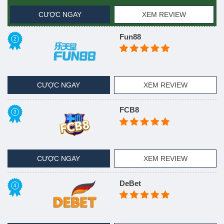
CƯỢC NGAY
XEM REVIEW
Fun88
CƯỢC NGAY
XEM REVIEW
FCB8
CƯỢC NGAY
XEM REVIEW
DeBet