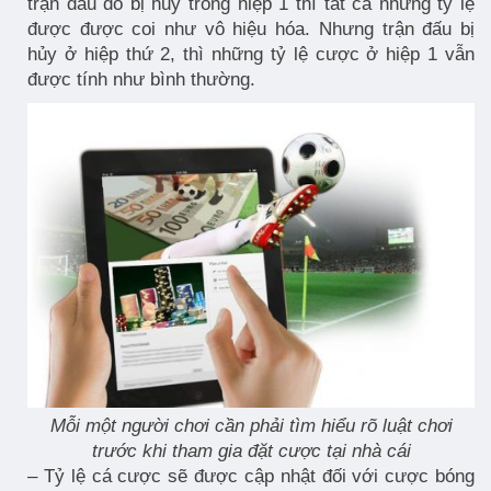
trận đấu đó bị hủy trong hiệp 1 thì tất cả những tỷ lệ
được được coi như vô hiệu hóa. Nhưng trận đấu bị
hủy ở hiệp thứ 2, thì những tỷ lệ cược ở hiệp 1 vẫn
được tính như bình thường.
Mỗi một người chơi cần phải tìm hiểu rõ luật chơi
trước khi tham gia đặt cược tại nhà cái
– Tỷ lệ cá cược sẽ được cập nhật đối với cược bóng