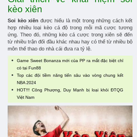
kèo xiên
Soi kèo xiên
được hiểu là một trong những cách kết
hợp nhiều loại kèo cá độ trong mỗi mã cược tương
ứng. Theo đó, những kèo cá cược trong xiên sẽ đến
từ nhiều trận đối đầu khác nhau hay có thể từ nhiều bộ
môn thể thao do nhà cái đưa ra tỷ lệ.
Game Sweet Bonanza mới của PP ra mắt đặc biệt chỉ
có tại Fun88
Top các đội tiềm năng tiến sâu vào vòng chung kết
NBA 2024
HOT!!! Công Phượng, Duy Mạnh bị loại khỏi ĐTQG
Việt Nam