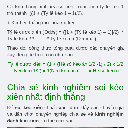
Có kèo thắng một nửa số tiền, trong xiên tỷ lệ kèo 1
trở thành ((1 + (Tỷ lệ kèo 1 – 1)/2).
+ Khi Leg thắng một nửa số tiền:
Tỷ lệ cược xiên (Odds) = ([1 + {Tỷ lệ kèo 1} – 1)]/2) *
Tỷ lệ kèo 2 * …… * Tỷ lệ kèo n (Decimal)
Theo đó, công thức tổng quát được các chuyên gia
xây dựng để tính toán như sau:
Tỷ lệ cược xiên = (1 + (Hệ số kèo ăn 1/2 -1) / 2) x 1/2
(Nếu kèo 1/2) x 1(Nếu kèo hòa) …. x Hệ số kèo n
Chia sẻ kinh nghiệm soi kèo
xiên nhất định thắng
Để
soi kèo xiên
chuẩn xác, dưới đây các chuyên gia
và dân chơi chuyên nghiệp chia sẻ về
kinh nghiệm
đánh kèo xiên
, cụ thể như sau: