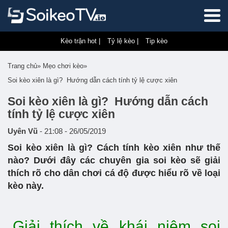
Kèo trận hot |
Tỷ lệ kèo |
Tip kèo
Trang chủ
»
Mẹo chơi kèo
»
Soi kèo xiên là gì? Hướng dẫn cách tính tỷ lệ cược xiên
Soi kèo xiên là gì? Hướng dẫn cách
tính tỷ lệ cược xiên
Uyên Vũ
-
21:08 - 26/05/2019
Soi kèo xiên là gì? Cách tính kèo xiên như thế
nào? Dưới đây các chuyên gia soi kèo sẽ giải
thích rõ cho dân chơi cá độ được hiểu rõ về loại
kèo này.
Giải thích về khái niệm soi