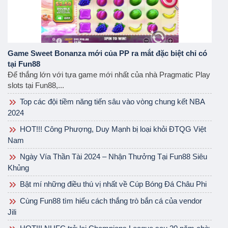
Game Sweet Bonanza mới của PP ra mắt đặc biệt chỉ có
tại Fun88
Để thắng lớn với tựa game mới nhất của nhà Pragmatic Play
slots tại Fun88,...
Top các đội tiềm năng tiến sâu vào vòng chung kết NBA
2024
HOT!!! Công Phượng, Duy Mạnh bị loại khỏi ĐTQG Việt
Nam
Ngày Vía Thần Tài 2024 – Nhận Thưởng Tại Fun88 Siêu
Khủng
Bật mí những điều thú vị nhất về Cúp Bóng Đá Châu Phi
Cùng Fun88 tìm hiểu cách thắng trò bắn cá của vendor
Jili