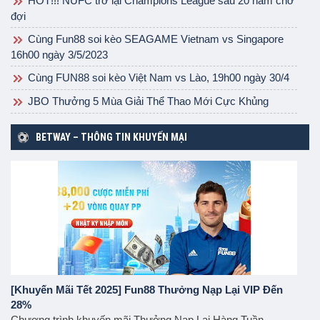
HOT!!! NUFC trở lại Champions League sau 20 năm chờ
đợi
Cùng Fun88 soi kèo SEAGAME Vietnam vs Singapore
16h00 ngày 3/5/2023
Cùng FUN88 soi kèo Việt Nam vs Lào, 19h00 ngày 30/4
JBO Thưởng 5 Mùa Giải Thể Thao Mới Cực Khủng
BETWAY – THÔNG TIN KHUYẾN MẠI
[Khuyến Mãi Tết 2025] Fun88 Thưởng Nạp Lại VIP Đến
28%
Chương trình khuyến mãi Thưởng Nạp Lại Hàng Tuần