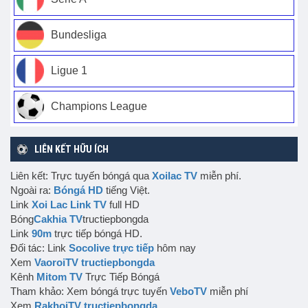
Bundesliga
Ligue 1
Champions League
LIÊN KẾT HỮU ÍCH
Liên kết: Trực tuyến bóngá qua
Xoilac TV
miễn phí.
Ngoài ra:
Bóngá HD
tiếng Việt.
Link
Xoi Lac Link TV
full HD
Bóng
Cakhia TV
tructiepbongda
Link
90m
trực tiếp bóngá HD.
Đối tác: Link
Socolive trực tiếp
hôm nay
Xem
VaoroiTV tructiepbongda
Kênh
Mitom TV
Trực Tiếp Bóngá
Tham khảo: Xem bóngá trực tuyến
VeboTV
miễn phí
Xem
RakhoiTV tructiepbongda