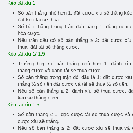
Kèo tài xỉu 1
Số bàn thắng nhỏ hơn 1: đặt cược xỉu sẽ thắng kèo
đặt kèo tài sẽ thua.
Số bàn thắng trong trận đấu bằng 1: đồng nghĩa
hòa cược.
Nếu trận đấu có số bàn thắng ≥ 2: đặt cược xỉu
thua, đặt tài sẽ thắng cược.
Kèo tài xỉu 1/ 1.5
Trường hợp số bàn thắng nhỏ hơn 1: đánh xỉu
thắng cược và đánh tài sẽ thua cược.
Số bàn thắng trong trận đối đầu là 1: đặt cược xỉu
thắng ½ số tiền đặt cược và tài sẽ thua ½ số tiền.
Nếu số bàn thắng ≥ 2: đánh xỉu sẽ thua cược, đ
kèo sẽ thắng cược.
Kèo tài xỉu 1.5
Số bàn thắng ≤ 1: đặc cược tài sẽ thua cược và 
cược xỉu sẽ thắng.
Nếu số bàn thắng ≥ 2: đặt cược xỉu sẽ thua và 