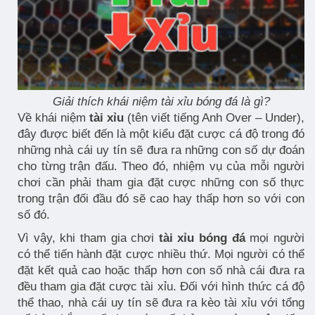
Giải thích khái niệm tài xỉu bóng đá là gì?
Về khái niệm
tài xỉu
(tên viết tiếng Anh Over – Under),
đây được biết đến là một kiểu đặt cược cá độ trong đó
những nhà cái uy tín sẽ đưa ra những con số dự đoán
cho từng trận đấu. Theo đó, nhiệm vụ của mỗi người
chơi cần phải tham gia đặt cược những con số thực
trong trận đối đầu đó sẽ cao hay thấp hơn so với con
số đó.
Vì vậy, khi tham gia chơi
tài xỉu bóng đá
mọi người
có thể tiến hành đặt cược nhiều thứ. Mọi người có thể
đặt kết quả cao hoặc thấp hơn con số nhà cái đưa ra
đều tham gia đặt cược tài xỉu. Đối với hình thức cá độ
thể thao, nhà cái uy tín sẽ đưa ra kèo tài xỉu với tổng