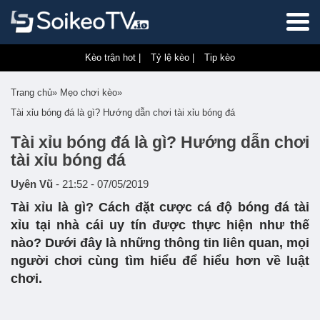
Kèo trận hot |
Tỷ lệ kèo |
Tip kèo
Trang chủ
»
Mẹo chơi kèo
»
Tài xỉu bóng đá là gì? Hướng dẫn chơi tài xỉu bóng đá
Tài xỉu bóng đá là gì? Hướng dẫn chơi
tài xỉu bóng đá
Uyên Vũ
-
21:52 - 07/05/2019
Tài xỉu là gì? Cách đặt cược cá độ bóng đá tài
xỉu tại nhà cái uy tín được thực hiện như thế
nào? Dưới đây là những thông tin liên quan, mọi
người chơi cùng tìm hiểu để hiểu hơn về luật
chơi.