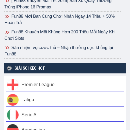
[ Fun88 Khuyến Mãi Tết 2025] Săn Xu Quay Thưởng
Trúng iPhone 16 Promax
Fun88 Mời Bạn Cùng Chơi Nhận Ngay 14 Triệu + 50%
Hoàn Trả
Fun88 Khuyến Mãi Khủng Hơn 200 Triệu Mỗi Ngày Khi
Chơi Slots
Săn nhiệm vụ cược thủ – Nhận thưởng cực khủng tại
Fun88
GIẢI SOI KÈO HOT
Premier League
Laliga
Serie A
Bundesliga