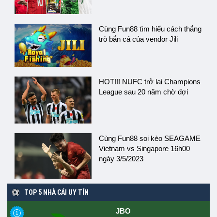
Cùng Fun88 tìm hiểu cách thắng
trò bắn cá của vendor Jili
HOT!!! NUFC trở lại Champions
League sau 20 năm chờ đợi
Cùng Fun88 soi kèo SEAGAME
Vietnam vs Singapore 16h00
ngày 3/5/2023
TOP 5 NHÀ CÁI UY TÍN
JBO