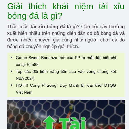
Giải thích khái niệm tài xỉu
bóng đá là gì?
Thắc mắc
tài xỉu bóng đá là gì
? Câu hỏi này thường
xuất hiện nhiều trên những diễn đàn có độ bóng đá và
được nhiều chuyên gia cũng như người chơi cá độ
bóng đá chuyên nghiệp giải thích.
Game Sweet Bonanza mới của PP ra mắt đặc biệt chỉ
có tại Fun88
Top các đội tiềm năng tiến sâu vào vòng chung kết
NBA 2024
HOT!!! Công Phượng, Duy Mạnh bị loại khỏi ĐTQG
Việt Nam