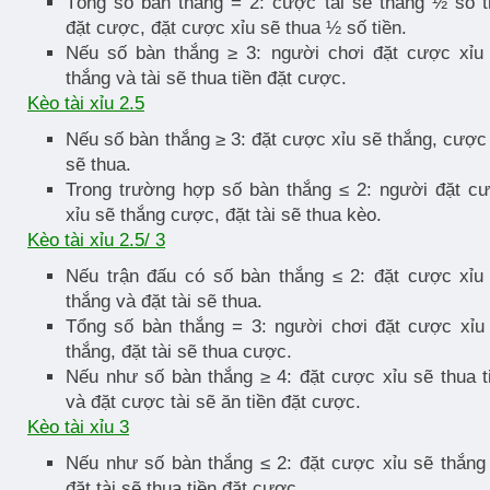
Tổng số bàn thắng = 2: cược tài sẽ thắng ½ số t
đặt cược, đặt cược xỉu sẽ thua ½ số tiền.
Nếu số bàn thắng ≥ 3: người chơi đặt cược xỉu
thắng và tài sẽ thua tiền đặt cược.
Kèo tài xỉu 2.5
Nếu số bàn thắng ≥ 3: đặt cược xỉu sẽ thắng, cược 
sẽ thua.
Trong trường hợp số bàn thắng ≤ 2: người đặt c
xỉu sẽ thắng cược, đặt tài sẽ thua kèo.
Kèo tài xỉu 2.5/ 3
Nếu trận đấu có số bàn thắng ≤ 2: đặt cược xỉu
thắng và đặt tài sẽ thua.
Tổng số bàn thắng = 3: người chơi đặt cược xỉu
thắng, đặt tài sẽ thua cược.
Nếu như số bàn thắng ≥ 4: đặt cược xỉu sẽ thua t
và đặt cược tài sẽ ăn tiền đặt cược.
Kèo tài xỉu 3
Nếu như số bàn thắng ≤ 2: đặt cược xỉu sẽ thắng
đặt tài sẽ thua tiền đặt cược.