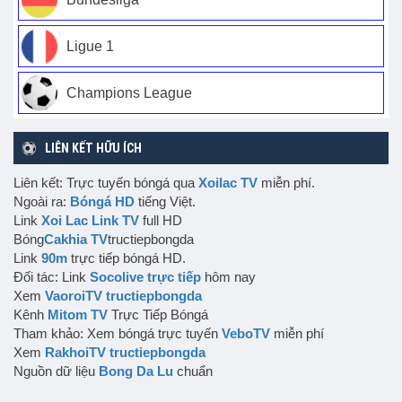
Ligue 1
Champions League
LIÊN KẾT HỮU ÍCH
Liên kết: Trực tuyến bóngá qua
Xoilac TV
miễn phí.
Ngoài ra:
Bóngá HD
tiếng Việt.
Link
Xoi Lac Link TV
full HD
Bóng
Cakhia TV
tructiepbongda
Link
90m
trực tiếp bóngá HD.
Đối tác: Link
Socolive trực tiếp
hôm nay
Xem
VaoroiTV tructiepbongda
Kênh
Mitom TV
Trực Tiếp Bóngá
Tham khảo: Xem bóngá trực tuyến
VeboTV
miễn phí
Xem
RakhoiTV tructiepbongda
Nguồn dữ liệu
Bong Da Lu
chuẩn