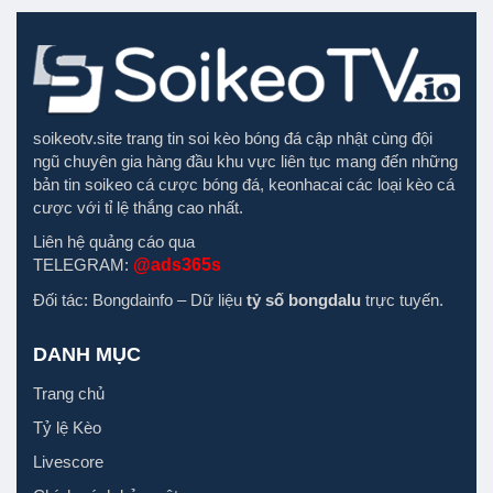
soikeotv.site
trang tin soi kèo bóng đá cập nhật cùng đội
ngũ chuyên gia hàng đầu khu vực liên tục mang đến những
bản tin soikeo cá cược bóng đá, keonhacai các loại kèo cá
cược với tỉ lệ thắng cao nhất.
Liên hệ quảng cáo qua
TELEGRAM:
@ads365s
Đối tác: Bongdainfo – Dữ liệu
tỷ số bongdalu
trực tuyến.
DANH MỤC
Trang chủ
Tỷ lệ Kèo
Livescore