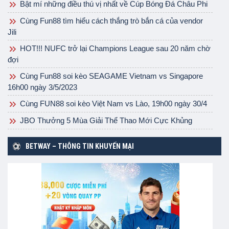
Bật mí những điều thú vị nhất về Cúp Bóng Đá Châu Phi
Cùng Fun88 tìm hiểu cách thắng trò bắn cá của vendor
Jili
HOT!!! NUFC trở lại Champions League sau 20 năm chờ
đợi
Cùng Fun88 soi kèo SEAGAME Vietnam vs Singapore
16h00 ngày 3/5/2023
Cùng FUN88 soi kèo Việt Nam vs Lào, 19h00 ngày 30/4
JBO Thưởng 5 Mùa Giải Thể Thao Mới Cực Khủng
BETWAY – THÔNG TIN KHUYẾN MẠI