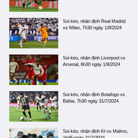
Soi kèo, nhận định Real Madrid
vs Milan, 7h30 ngày 1/8/2024
Soi kèo, nhận định Liverpool vs
Arsenal, 6h30 ngày 1/8/2024
Soi kèo, nhận định Botafogo vs
Bahia, 7h30 ngày 31/7/2024
Soi kèo, nhận định KI vs Malmo,
1h45 ngày 31/7/2024