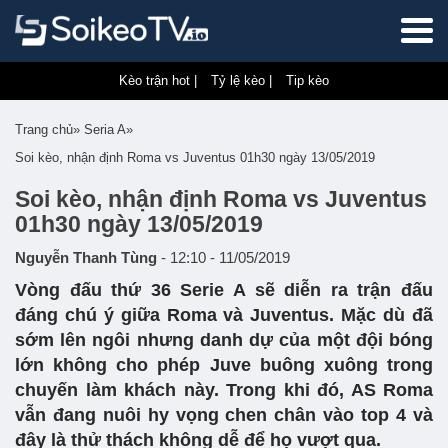
Kèo trận hot |
Tỷ lệ kèo |
Tip kèo
Trang chủ
»
Seria A
»
Soi kèo, nhận định Roma vs Juventus 01h30 ngày 13/05/2019
Soi kèo, nhận định Roma vs Juventus
01h30 ngày 13/05/2019
Nguyễn Thanh Tùng
-
12:10 - 11/05/2019
Vòng đấu thứ 36 Serie A sẽ diễn ra trận đấu
đáng chú ý giữa Roma và Juventus. Mặc dù đã
sớm lên ngôi nhưng danh dự của một đội bóng
lớn không cho phép Juve buông xuông trong
chuyến làm khách này. Trong khi đó, AS Roma
vẫn đang nuôi hy vọng chen chân vào top 4 và
đây là thử thách không dễ để họ vượt qua.