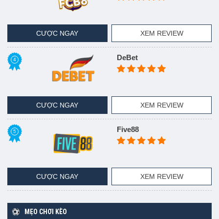
CƯỢC NGAY
XEM REVIEW
DeBet
CƯỢC NGAY
XEM REVIEW
Five88
CƯỢC NGAY
XEM REVIEW
MẸO CHƠI KÈO