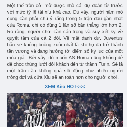
Một thế trận cởi mở được nhà cái dự đoán từ trước
với mức tỷ lệ tài xỉu khá cao. Dù vậy, người hâm mộ
cũng cần phải chú ý rằng trong 5 trận đấu gần nhất
của Roma, chỉ có đúng 1 lần số bàn thắng lớn hơn 2.
Rõ ràng, người chơi cần cẩn trọng và suy xét kỹ về
quyết tâm của cả 2 đội. Về mặt danh dự, Juventus
hẳn sẽ không buông xuôi nhất là khi họ đã trở thành
tân vương và đang hướng tới điểm số kỷ lục của một
mùa giải. Bởi vậy, dù muốn AS Roma cũng không dễ
để chọc thủng lưới đội khách đến từ thành Turin. Sẽ là
một trận cầu không quá sôi động như nhiều người
trông đợi và cửa Xỉu sẽ an toàn hơn cho người chơi.
XEM Kèo HOT<<<