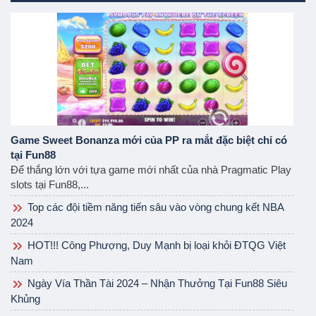
Game Sweet Bonanza mới của PP ra mắt đặc biệt chỉ có
tại Fun88
Để thắng lớn với tựa game mới nhất của nhà Pragmatic Play
slots tại Fun88,...
Top các đội tiềm năng tiến sâu vào vòng chung kết NBA
2024
HOT!!! Công Phượng, Duy Mạnh bị loại khỏi ĐTQG Việt
Nam
Ngày Vía Thần Tài 2024 – Nhận Thưởng Tại Fun88 Siêu
Khủng